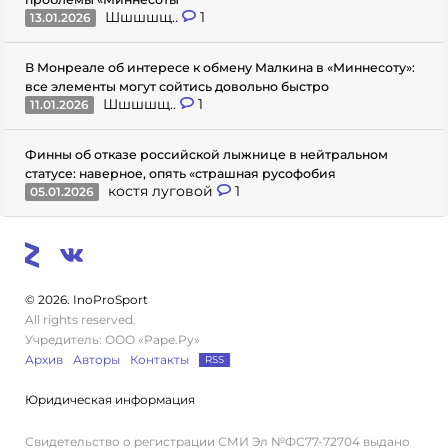
Шшшшщ..
1
13.01.2026
В Монреале об интересе к обмену Малкина в «Миннесоту»:
все элементы могут сойтись довольно быстро
Шшшшщ..
1
11.01.2026
Финны об отказе российской лыжнице в нейтральном
статусе: наверное, опять «страшная русофобия
костя луговой
1
05.01.2026
© 2026. InoProSport
All rights reserved.
Учредитель: ООО «Раре.Ру»
Архив
Авторы
Контакты
RSS
Юридическая информация
Свидетельство о регистрации СМИ Эл №ФС77-72704 выдано