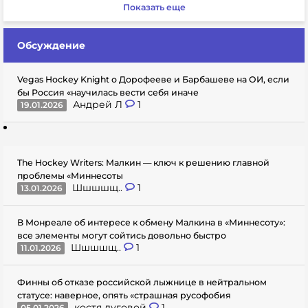
Показать еще
Обсуждение
Vegas Hockey Knight о Дорофееве и Барбашеве на ОИ, если
бы Россия «научилась вести себя иначе
Андрей Л
1
19.01.2026
The Hockey Writers: Малкин — ключ к решению главной
проблемы «Миннесоты
Шшшшщ..
1
13.01.2026
В Монреале об интересе к обмену Малкина в «Миннесоту»:
все элементы могут сойтись довольно быстро
Шшшшщ..
1
11.01.2026
Финны об отказе российской лыжнице в нейтральном
статусе: наверное, опять «страшная русофобия
костя луговой
1
05.01.2026