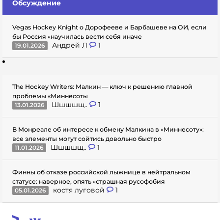
Обсуждение
Vegas Hockey Knight о Дорофееве и Барбашеве на ОИ, если
бы Россия «научилась вести себя иначе
Андрей Л
1
19.01.2026
The Hockey Writers: Малкин — ключ к решению главной
проблемы «Миннесоты
Шшшшщ..
1
13.01.2026
В Монреале об интересе к обмену Малкина в «Миннесоту»:
все элементы могут сойтись довольно быстро
Шшшшщ..
1
11.01.2026
Финны об отказе российской лыжнице в нейтральном
статусе: наверное, опять «страшная русофобия
костя луговой
1
05.01.2026