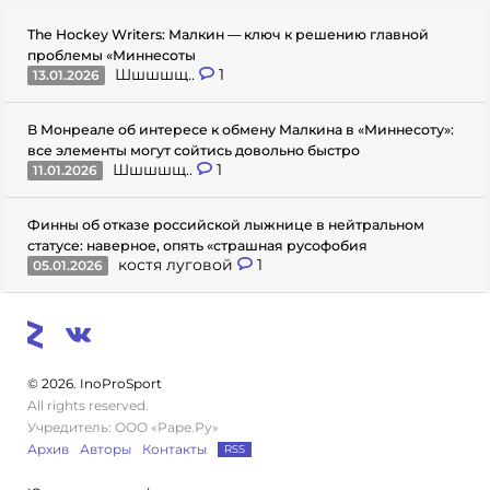
The Hockey Writers: Малкин — ключ к решению главной
проблемы «Миннесоты
Шшшшщ..
1
13.01.2026
В Монреале об интересе к обмену Малкина в «Миннесоту»:
все элементы могут сойтись довольно быстро
Шшшшщ..
1
11.01.2026
Финны об отказе российской лыжнице в нейтральном
статусе: наверное, опять «страшная русофобия
костя луговой
1
05.01.2026
© 2026. InoProSport
All rights reserved.
Учредитель: ООО «Раре.Ру»
Архив
Авторы
Контакты
RSS