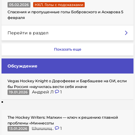
05.02.2026
НХЛ. Голы с подсказками
Спасения и пропущенные голы Бобровского и Аскарова 5
февраля
Перейти в раздел
Показать еще
Обсуждение
Vegas Hockey Knight о Дорофееве и Барбашеве на ОИ, если
бы Россия «научилась вести себя иначе
Андрей Л
1
19.01.2026
The Hockey Writers: Малкин — ключ к решению главной
проблемы «Миннесоты
Шшшшщ..
1
13.01.2026