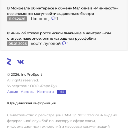
В Монреале об интересе к обмену Малкина в «Миннесоту»:
все элементы могут сойтись довольно быстро
Шшшшщ..
1
11.01.2026
Финны об отказе российской лыжнице в нейтральном
статусе: наверное, опять «страшная русофобия
костя луговой
1
05.01.2026
© 2026. InoProSport
All rights reserved.
Учредитель: ООО «Раре.Ру»
Архив
Авторы
Контакты
RSS
Юридическая информация
Свидетельство о регистрации СМИ Эл №ФС77-72704 выдано
федеральной службой по надзору в сфере связи,
информационных технологий и массовых коммуникаций