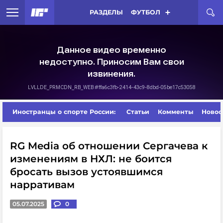
РАЗДЕЛЫ
ФУТБОЛ
Иностранцы о спорте России:
Статьи
Комменты
Новос
RG Media об отношении Сергачева к
изменениям в НХЛ: не боится
бросать вызов устоявшимся
нарративам
05.07.2025
0