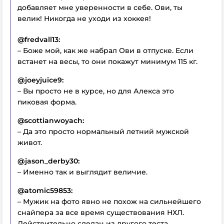
добавляет мне уверенности в себе. Ови, ты
велик! Никогда не уходи из хоккея!
@fredvall13:
– Боже мой, как же набрал Ови в отпуске. Если
встанет на весы, то они покажут минимум 115 кг.
@joeyjuice9:
– Вы просто не в курсе, но для Алекса это
пиковая форма.
@scottianwoyach:
– Да это просто нормальный летний мужской
живот.
@jason_derby30:
– Именно так и выглядит величие.
@atomic59853:
– Мужик на фото явно не похож на сильнейшего
снайпера за все время существования НХЛ.
Действительно сделан из другого теста.