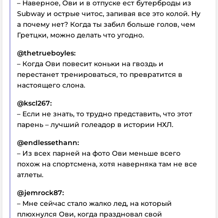
– Наверное, Ови и в отпуске ест бутерброды из
Subway и острые читос, запивая все это колой. Ну
а почему нет? Когда ты забил больше голов, чем
Гретцки, можно делать что угодно.
@thetrueboyles:
– Когда Ови повесит коньки на гвоздь и
перестанет тренироваться, то превратится в
настоящего слона.
@kscl267:
– Если не знать, то трудно представить, что этот
парень – лучший голеадор в истории НХЛ.
@endlessethann:
– Из всех парней на фото Ови меньше всего
похож на спортсмена, хотя наверняка там не все
атлеты.
@jemrock87:
– Мне сейчас стало жалко лед, на который
плюхнулся Ови, когда праздновал свой