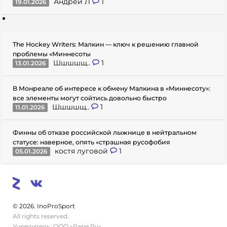
Андрей Л
1
19.01.2026
The Hockey Writers: Малкин — ключ к решению главной
проблемы «Миннесоты
Шшшшщ..
1
13.01.2026
В Монреале об интересе к обмену Малкина в «Миннесоту»:
все элементы могут сойтись довольно быстро
Шшшшщ..
1
11.01.2026
Финны об отказе российской лыжнице в нейтральном
статусе: наверное, опять «страшная русофобия
костя луговой
1
05.01.2026
© 2026. InoProSport
All rights reserved.
Учредитель: ООО «Раре.Ру»