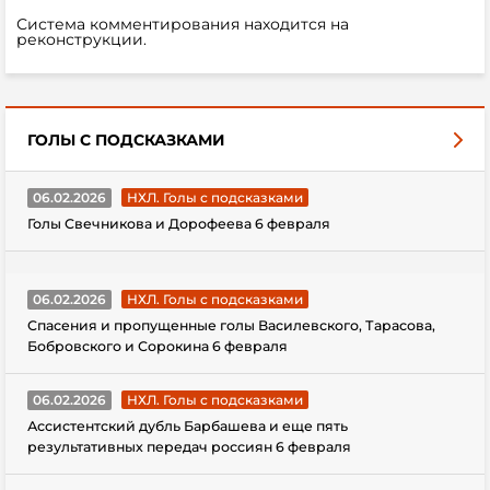
Система комментирования находится на
реконструкции.
ГОЛЫ С ПОДСКАЗКАМИ
06.02.2026
НХЛ. Голы с подсказками
Голы Свечникова и Дорофеева 6 февраля
06.02.2026
НХЛ. Голы с подсказками
Спасения и пропущенные голы Василевского, Тарасова,
Бобровского и Сорокина 6 февраля
06.02.2026
НХЛ. Голы с подсказками
Ассистентский дубль Барбашева и еще пять
результативных передач россиян 6 февраля