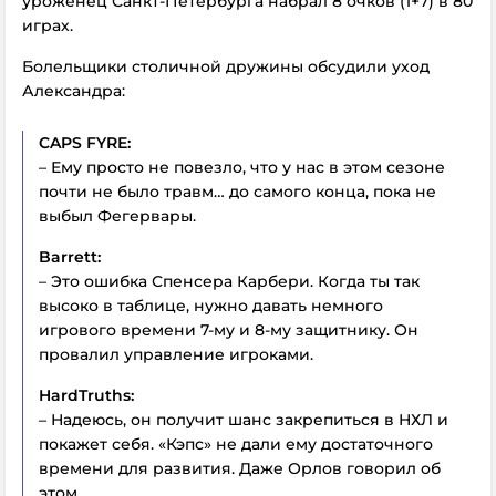
уроженец Санкт-Петербурга набрал 8 очков (1+7) в 80
играх.
Болельщики столичной дружины обсудили уход
Александра:
CAPS FYRE:
– Ему просто не повезло, что у нас в этом сезоне
почти не было травм… до самого конца, пока не
выбыл Фегервары.
Barrett:
– Это ошибка Спенсера Карбери. Когда ты так
высоко в таблице, нужно давать немного
игрового времени 7-му и 8-му защитнику. Он
провалил управление игроками.
HardTruths:
– Надеюсь, он получит шанс закрепиться в НХЛ и
покажет себя. «Кэпс» не дали ему достаточного
времени для развития. Даже Орлов говорил об
этом.