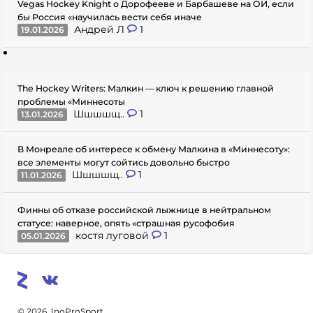
Vegas Hockey Knight о Дорофееве и Барбашеве на ОИ, если
бы Россия «научилась вести себя иначе
Андрей Л
1
19.01.2026
The Hockey Writers: Малкин — ключ к решению главной
проблемы «Миннесоты
Шшшшщ..
1
13.01.2026
В Монреале об интересе к обмену Малкина в «Миннесоту»:
все элементы могут сойтись довольно быстро
Шшшшщ..
1
11.01.2026
Финны об отказе российской лыжнице в нейтральном
статусе: наверное, опять «страшная русофобия
костя луговой
1
05.01.2026
© 2026. InoProSport