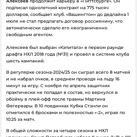
Алексеев
продолжит карьеру в «Питтсбурге». Он
подписал однолетний контракт на 775 тысяч
долларов, сообщает клуб. «Вашингтон»
до дедлайна 1
июля
не стал предлагать договор россиянину, что
автоматически сделало его неограниченно
свободным агентом.
Алексеев был выбран «Кэпиталз» в первом раунде
драфта НХЛ 2018 года (№31) и провёл в системе клуба
шесть кампаний.
В регулярке сезона-2024/25 он сыграл всего 8 матчей
и не набрал очков, в среднем проводя на льду 16
минут за игру. С ноября по апрель защитник
практически не попадал в состав, но вернулся в
обойму в плей-офф после травмы Мартина
Фегервары. В 10 поединках Кубка Стэнли он
отметился 6 бросками и полезностью «-2», играя по
10:25 за матч.
В общей сложности за четыре сезона в НХЛ