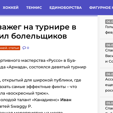
татьи
Комменты
Новости
ХОККЕЙ
ТЕННИС
ЕДИНОБОРСТВА
ФИГУРНОЕ 
ГО
06.
зажег на турнире в
Гол
фев
рил болельщиков
06.
ккей. статьи
0
Спа
Вас
ртивного мастерства «Руссо» в Буа-
и С
нда «Армада», состоялся девятый турнир
06.
Асс
в, открытый для широкой публики, где
еще
азать самые эффектные финты – что
рос
ала «воскресный трюк».
молодой талант «Канадиенс»
Иван
05.
сетей Swaggy P.
Спа
вещал мероприятие на месте.