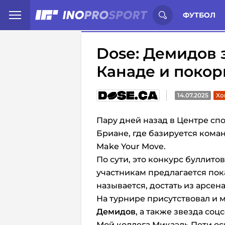
Иностранцы о спорте России:
С
ФУТБОЛ
Dose: Демидов 
Канаде и поко
14.07.2025
Хо
Пару дней назад в Центре спо
Бриане, где базируется кома
Make Your Move.
По сути, это конкурс буллито
участникам предлагается пок
называется, достать из арсен
На турнире присутствовал и 
Демидов
, а также звезда соц
Мой коллега Микаэль Пети ос