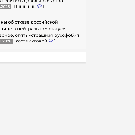
ут сойтись довольно быстро
Шшшшщ..
1
1.2026
ны об отказе российской
нице в нейтральном статусе:
ерное, опять «страшная русофобия
костя луговой
1
1.2026