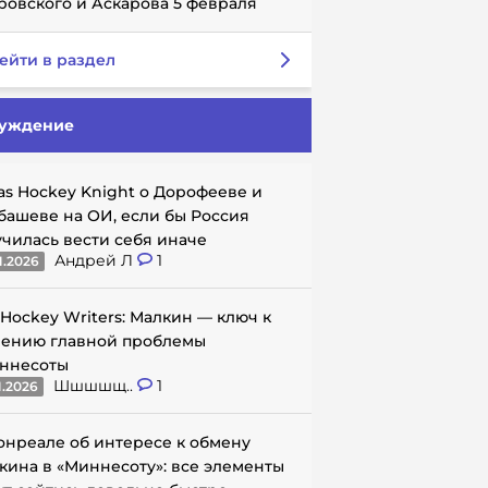
ровского и Аскарова 5 февраля
ейти в раздел
уждение
as Hockey Knight о Дорофееве и
башеве на ОИ, если бы Россия
училась вести себя иначе
Андрей Л
1
1.2026
 Hockey Writers: Малкин — ключ к
ению главной проблемы
ннесоты
Шшшшщ..
1
1.2026
онреале об интересе к обмену
кина в «Миннесоту»: все элементы