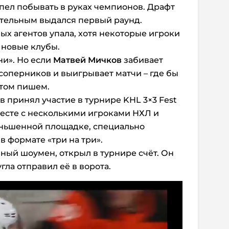
спел побывать в руках чемпионов. Драфт
ительным выдался первый раунд.
ых агентов упала, хотя некоторые игроки
 новые клубы.
ни». Но если
Матвей Мичков
забивает
 соперников и выигрывает матчи – где бы
этом пишем.
принял участие в турнире KHL 3×3 Fest
месте с несколькими игроками НХЛ и
ньшенной площадке, специально
в формате «три на три».
нный шоумен, открыл в турнире счёт. Он
угла отправил её в ворота.