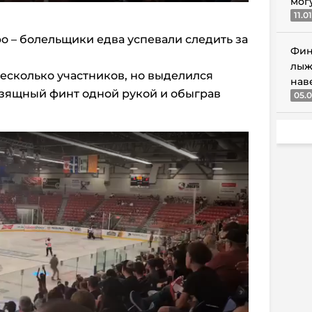
мог
11.0
о – болельщики едва успевали следить за
Фин
лыж
есколько участников, но выделился
нав
зящный финт одной рукой и обыграв
05.0