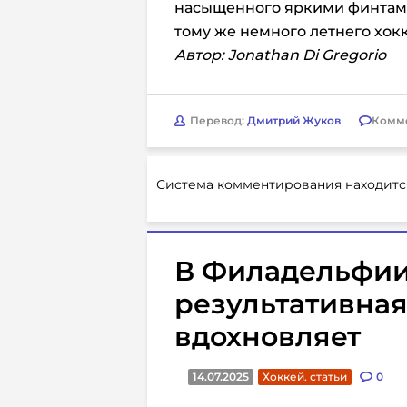
насыщенного яркими финтами,
тому же немного летнего хокке
Автор: Jonathan Di Gregorio
Перевод:
Дмитрий Жуков
Комм
Система комментирования находитс
В Филадельфии
результативная 
вдохновляет
14.07.2025
Хоккей. статьи
0