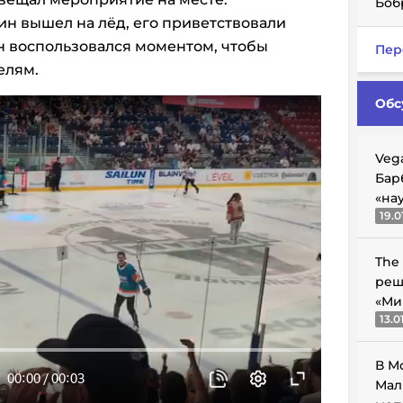
Боб
ин вышел на лёд, его приветствовали
 воспользовался моментом, чтобы
Пер
елям.
Обс
Veg
Бар
«на
19.0
The
реш
«Ми
13.0
В М
Мал