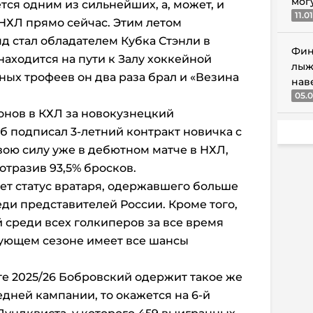
мог
тся одним из сильнейших, а, может, и
11.0
НХЛ прямо сейчас. Этим летом
д стал обладателем Кубка Стэнли в
Фин
находится на пути к Залу хоккейной
лыж
ных трофеев он два раза брал и «Везина
нав
05.0
онов в КХЛ за новокузнецкий
об подписал 3-летний контракт новичка с
вою силу уже в дебютном матче в НХЛ,
 отразив 93,5% бросков.
еет статус вратаря, одержавшего больше
еди представителей России. Кроме того,
й среди всех голкиперов за все время
дующем сезоне имеет все шансы
е 2025/26 Бобровский одержит такое же
едней кампании, то окажется на 6-й