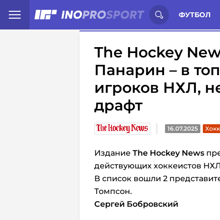
Иностранцы о спорте России:
С
ФУТБОЛ
The Hockey New
Панарин – в то
игроков НХЛ, н
драфт
16.07.2025
Хокк
Издание
The Hockey News
пре
действующих хоккеистов НХЛ
В список вошли 2 представит
Томпсон.
Сергей Бобровский