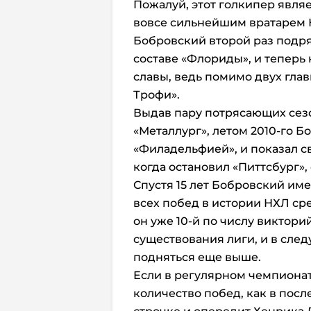
Пожалуй, этот голкипер являе
вовсе сильнейшим вратарем 
Бобровский второй раз подря
составе «Флориды», и теперь 
славы, ведь помимо двух глав
Трофи».
Выдав пару потрясающих сез
«Металлург», летом 2010-го Б
«Филадельфией», и показал с
когда остановил «Питтсбург»,
Спустя 15 лет Бобровский им
всех побед в истории НХЛ ср
он уже 10-й по числу виктори
существования лиги, и в сле
подняться еще выше.
Если в регулярном чемпионат
количество побед, как в посл