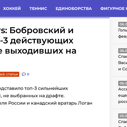
татьи
Комменты
Новости
ХОККЕЙ
ТЕННИС
ЕДИНОБОРСТВА
ФИГУРНОЕ 
ГО
06.
s: Бобровский и
Гол
фев
п-3 действующих
е выходивших на
06.
Спа
Вас
и С
ей. статьи
0
06.
дставило топ-3 сильнейших
Асс
еще
, не выбранных на драфте.
рос
еля России и канадский вратарь Логан
05.
Спа