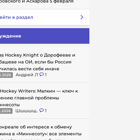
ровского и Аскарова 5 февраля
ейти в раздел
уждение
as Hockey Knight о Дорофееве и
башеве на ОИ, если бы Россия
училась вести себя иначе
Андрей Л
1
1.2026
 Hockey Writers: Малкин — ключ к
ению главной проблемы
ннесоты
Шшшшщ..
1
1.2026
онреале об интересе к обмену
кина в «Миннесоту»: все элементы