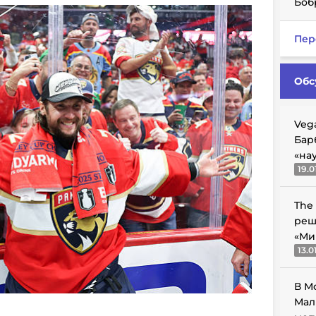
Боб
Пер
Обс
Veg
Бар
«на
19.0
The
реш
«Ми
13.0
В М
Мал