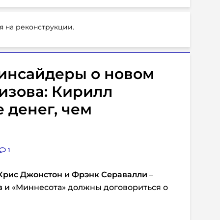
я на реконструкции.
инсайдеры о новом
изова: Кирилл
 денег, чем
1
Крис Джонстон
и
Фрэнк Серавалли
–
в
и «Миннесота» должны договориться о