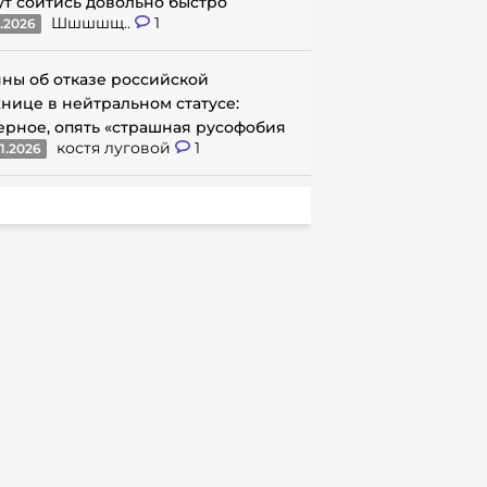
ут сойтись довольно быстро
Шшшшщ..
1
1.2026
ны об отказе российской
нице в нейтральном статусе:
ерное, опять «страшная русофобия
костя луговой
1
1.2026