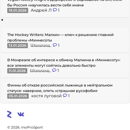
бы Россия «научилась вести себя иначе
Андрей Л
1
19.01.2026
The Hockey Writers: Малкин — ключ к решению главной
проблемы «Миннесоты
Шшшшщ..
1
13.01.2026
В Монреале об интересе к обмену Малкина в «Миннесоту»:
все элементы могут сойтись довольно быстро
Шшшшщ..
1
11.01.2026
Финны об отказе российской лыжнице в нейтральном
статусе: наверное, опять «страшная русофобия
костя луговой
1
05.01.2026
© 2026. InoProSport