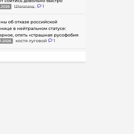
ут сойтись довольно быстро
Шшшшщ..
1
1.2026
ны об отказе российской
нице в нейтральном статусе:
ерное, опять «страшная русофобия
костя луговой
1
1.2026