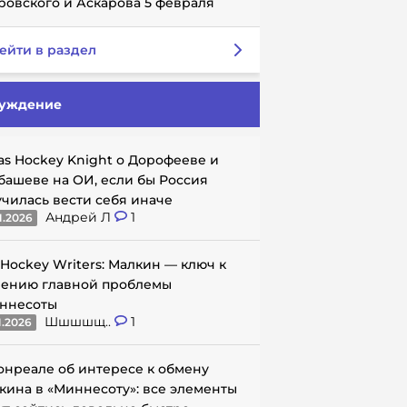
ровского и Аскарова 5 февраля
ейти в раздел
уждение
as Hockey Knight о Дорофееве и
башеве на ОИ, если бы Россия
училась вести себя иначе
Андрей Л
1
1.2026
 Hockey Writers: Малкин — ключ к
ению главной проблемы
ннесоты
Шшшшщ..
1
1.2026
онреале об интересе к обмену
кина в «Миннесоту»: все элементы