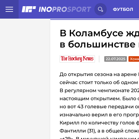
Иностранцы о спорте России:
С
ФУТБОЛ
В Коламбусе жд
в большинстве 
22.07.2025
Хокк
До открытия сезона на арене 
сейчас стоит только об одном
В регулярном чемпионате 202
настоящим открытием. Было о
но вот 43 голевые передачи о
изначально верил в его прогр
Кирилл по количеству голов
Фантилли (31), а в общей сло
«+29». В минувшей кампании 