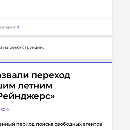
ентарии:
0
я на реконструкции.
азвали переход
шим летним
Рейнджерс»
0
нный период поиска свободных агентов