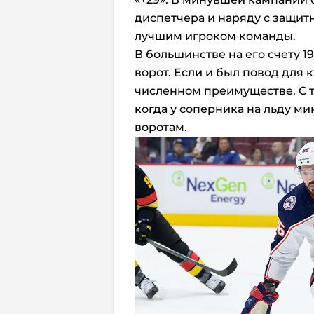
диспетчера и наряду с защит
лучшим игроком команды.
В большинстве на его счету 19
ворот. Если и был повод для к
численном преимуществе. С т
когда у соперника на льду ми
воротам.