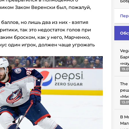
Боб
ником Заком Веренски был, пожалуй,
Пер
 баллов, но лишь два из них - взятия
ритики, так это недостаток голов при
Обс
аким броском, как у него, Марченко,
нус один игрок, должен чаще угрожать
Veg
Бар
«на
19.0
The
реш
«Ми
13.0
В М
Мал