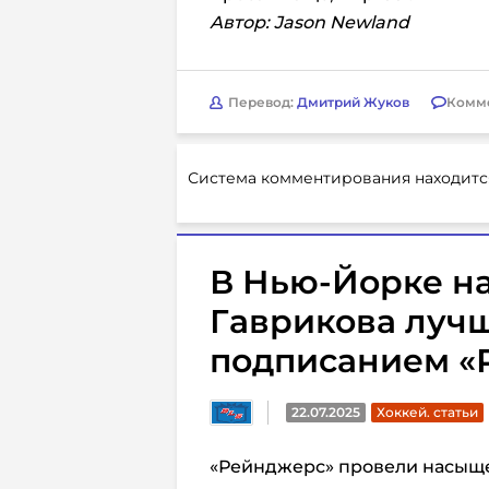
Автор: Jason Newland
Перевод:
Дмитрий Жуков
Комм
Система комментирования находитс
В Нью-Йорке н
Гаврикова луч
подписанием «
22.07.2025
Хоккей. статьи
«Рейнджерс» провели насыще