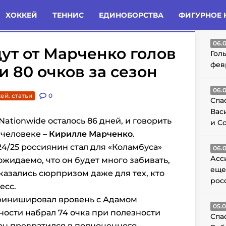
татьи
Комменты
Новости
ХОККЕЙ
ТЕННИС
ЕДИНОБОРСТВА
ФИГУРНОЕ 
ГО
06.
ут от Марченко голов
Гол
фев
и 80 очков за сезон
06.
ей. статьи
0
Спа
Вас
Nationwide осталось 86 дней, и говорить
и С
 человеке –
Кирилле Марченко
.
4/25 россиянин стал для «Коламбуса»
06.
Асс
жидаемо, что он будет много забивать,
еще
казались сюрпризом даже для тех, кто
рос
есс.
 финишировал вровень с Адамом
05.
жности набрал 74 очка при полезности
Спа
он превратился в полноценного