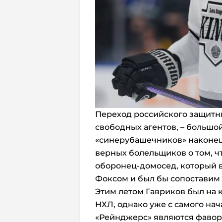
Переход российского защитн
свободных агентов, – большо
«синерубашечников» наконец
верных болельщиков о том, 
оборонец-домосед, который 
Фоксом и был бы сопоставим
Этим летом Гавриков был на 
НХЛ, однако уже с самого нач
«Рейнджерс» являются фавори