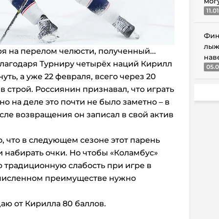
мог
11.0
Фин
лыж
я на перелом челюсти, полученный...
нав
Благодаря Турниру четырёх наций Кирилл
05.0
уть, а уже 22 февраля, всего через 20
в строй. Россиянин признавал, что играть
но на деле это почти не было заметно – в
сле возвращения он записал в свой актив
, что в следующем сезоне этот парень
 набирать очки. Но чтобы «Коламбус»
 традиционную слабость при игре в
 численном преимуществе нужно
аю от Кирилла 80 баллов.