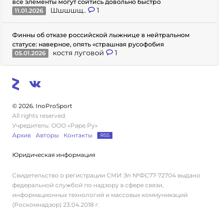
все элементы могут сойтись довольно быстро
Шшшшщ..
1
11.01.2026
Финны об отказе российской лыжнице в нейтральном
статусе: наверное, опять «страшная русофобия
костя луговой
1
05.01.2026
© 2026. InoProSport
All rights reserved.
Учредитель: ООО «Раре.Ру»
Архив
Авторы
Контакты
RSS
Юридическая информация
Свидетельство о регистрации СМИ Эл №ФС77-72704 выдано
федеральной службой по надзору в сфере связи,
информационных технологий и массовых коммуникаций
(Роскомнадзор) 23.04.2018 г.