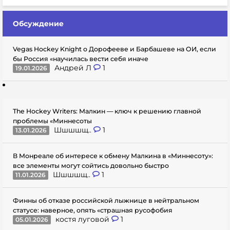
Обсуждение
Vegas Hockey Knight о Дорофееве и Барбашеве на ОИ, если
бы Россия «научилась вести себя иначе
Андрей Л
1
19.01.2026
The Hockey Writers: Малкин — ключ к решению главной
проблемы «Миннесоты
Шшшшщ..
1
13.01.2026
В Монреале об интересе к обмену Малкина в «Миннесоту»:
все элементы могут сойтись довольно быстро
Шшшшщ..
1
11.01.2026
Финны об отказе российской лыжнице в нейтральном
статусе: наверное, опять «страшная русофобия
костя луговой
1
05.01.2026