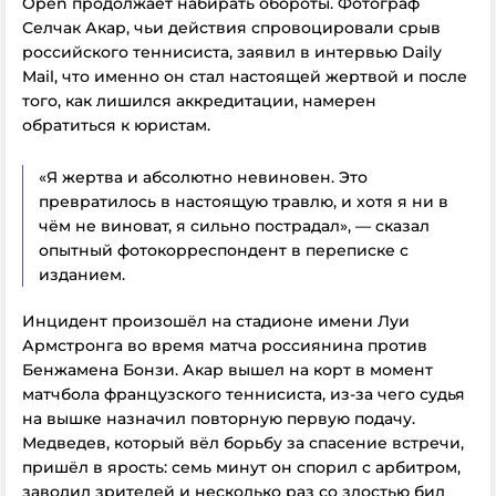
Open продолжает набирать обороты. Фотограф
Селчак Акар, чьи действия спровоцировали срыв
российского теннисиста, заявил в интервью
Daily
Mail
, что именно он стал настоящей жертвой и
после
того, как лишился аккредитации,
намерен
обратиться к юристам.
«Я жертва и абсолютно невиновен. Это
превратилось в настоящую травлю, и хотя я ни в
чём не виноват, я сильно пострадал», — сказал
опытный фотокорреспондент в переписке с
изданием.
Инцидент произошёл на стадионе имени Луи
Армстронга во время матча россиянина против
Бенжамена Бонзи. Акар вышел на корт в момент
матчбола французского теннисиста, из-за чего судья
на вышке назначил повторную первую подачу.
Медведев, который вёл борьбу за спасение встречи,
пришёл в ярость: семь минут он спорил с арбитром,
заводил зрителей и несколько раз со злостью бил