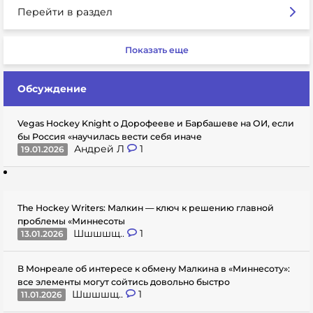
Перейти в раздел
Показать еще
Обсуждение
Vegas Hockey Knight о Дорофееве и Барбашеве на ОИ, если
бы Россия «научилась вести себя иначе
Андрей Л
1
19.01.2026
The Hockey Writers: Малкин — ключ к решению главной
проблемы «Миннесоты
Шшшшщ..
1
13.01.2026
В Монреале об интересе к обмену Малкина в «Миннесоту»:
все элементы могут сойтись довольно быстро
Шшшшщ..
1
11.01.2026