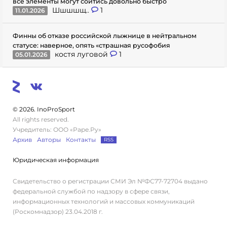
все элементы могут сойтись довольно быстро
Шшшшщ..
1
11.01.2026
Финны об отказе российской лыжнице в нейтральном
статусе: наверное, опять «страшная русофобия
костя луговой
1
05.01.2026
© 2026. InoProSport
All rights reserved.
Учредитель: ООО «Раре.Ру»
Архив
Авторы
Контакты
RSS
Юридическая информация
Свидетельство о регистрации СМИ Эл №ФС77-72704 выдано
федеральной службой по надзору в сфере связи,
информационных технологий и массовых коммуникаций
(Роскомнадзор) 23.04.2018 г.