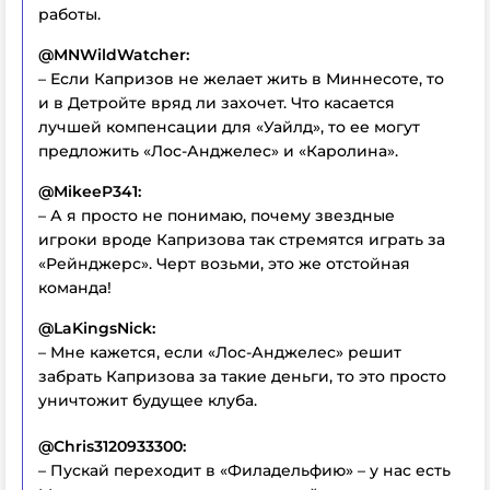
работы.
@MNWildWatcher:
– Если Капризов не желает жить в Миннесоте, то
и в Детройте вряд ли захочет. Что касается
лучшей компенсации для «Уайлд», то ее могут
предложить «Лос-Анджелес» и «Каролина».
@MikeeP341:
– А я просто не понимаю, почему звездные
игроки вроде Капризова так стремятся играть за
«Рейнджерс». Черт возьми, это же отстойная
команда!
@LaKingsNick:
– Мне кажется, если «Лос-Анджелес» решит
забрать Капризова за такие деньги, то это просто
уничтожит будущее клуба.
@Chris3120933300:
– Пускай переходит в «Филадельфию» – у нас есть