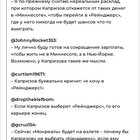
– Я по-прежнему считаю нереальным расклад,
при котором Капризов откажется от таких денег
в «Миннесоте», чтобы перейти в «Рейнджерс»,
где у него никогда не будет шансов что-то
выиграть.
@JohnnyRocket353:
– Ну лично буду готов на сокращение зарплаты,
чтобы жить не в Миннесоте, а в Нью-Йорке.
Возможно, у Капризова такие же мысли.
@curtism19671:
– Капризов буквально кричит: «я хочу в
«Рейнджерс!»
@droptheklefbom:
– Если Капризов выберет «Рейнджерс», то его
карьере конец.
@gcruz154:
– Сейчас «Монреаль» будет на взлете – почему бы
Капризову не выбрать «Канадиенс», если ему