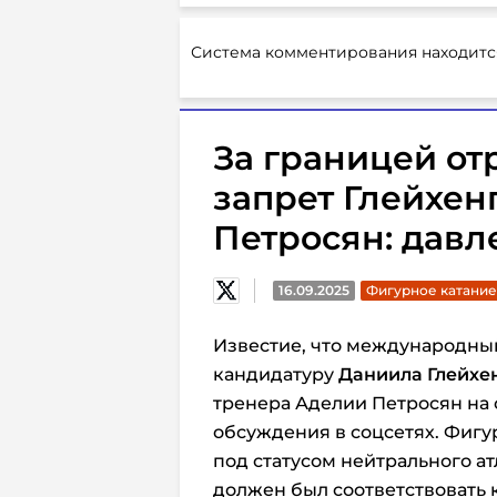
Система комментирования находитс
За границей от
запрет Глейхен
Петросян: давл
16.09.2025
Фигурное катание
Известие, что международный
кандидатуру
Даниила Глейхе
тренера Аделии Петросян на
обсуждения в соцсетях. Фигу
под статусом нейтрального ат
должен был соответствовать