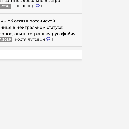
ут сойтись довольно быстро
Шшшшщ..
1
1.2026
ны об отказе российской
нице в нейтральном статусе:
ерное, опять «страшная русофобия
костя луговой
1
1.2026