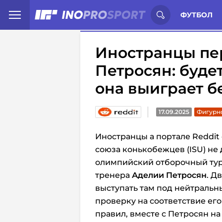
Иностранцы о спорте России:
С
ФУТБОЛ
Иностранцы пе
Петросян: будет
она выиграет б
17.09.2025
Фигурн
Иностранцы а портале Reddi
союза конькобежцев (ISU) не
олимпийский отборочный ту
тренера
Аделии Петросян
. Д
выступать там под нейтральн
проверку на соответствие ег
правил, вместе с Петросян н