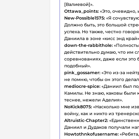
[Валиевой]».
Ottawa_points:
«Это, очевидно,
New-Possible1575:
«Я сочувствую
Должно быть, это большой стрес
успеха. Но также, честно говоря
Даниила в зоне «кисс энд край»
down-the-rabbithole:
«Полностью
действительно думаю, что им с
соревнованиях, даже если это б
подобный».
pink_gossamer:
«Это из-за нейт
не помню, чтобы он этого делал
mediocre-spice:
«Даниил был по
Камилы. Не знаю, каковы были 
теснее, нежели Аделия».
NoKick8075:
«Насколько мне из
войну, как и никто из тренерск
Altruistic-Chapter2:
«Единственно
Даниил и Дудаков получали наг
Howtothnkofusername:
«Ребята,