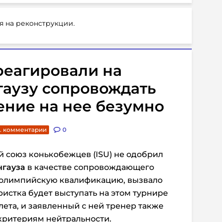
я на реконструкции.
реагировали на
гаузу сопровождать
ение на нее безумно
. комментарии
0
 союз конькобежцев (ISU) не одобрил
нгауза
в качестве сопровождающего
 олимпийскую квалификацию, вызвало
ристка будет выступать на этом турнире
лета, и заявленный с ней тренер также
 критериям нейтральности.