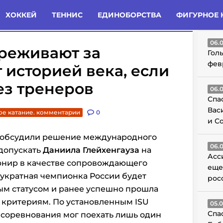
татьи
Комменты
Новости
ХОККЕЙ
ТЕННИС
ЕДИНОБОРСТВА
ФИГУРНОЕ 
ГО
06.
реживают за
Гол
фев
 историей века, если
ез тренеров
06.
Спа
Вас
ое катание. комментарии
0
и С
t обсудили решение международного
06.
 допускать
Даниила Глейхенгауза
на
Асс
рнир в качестве сопровождающего
еще
вукратная чемпионка России будет
рос
ым статусом и ранее успешно прошла
о критериям. По установленным ISU
05.
Спа
а соревнования мог поехать лишь один