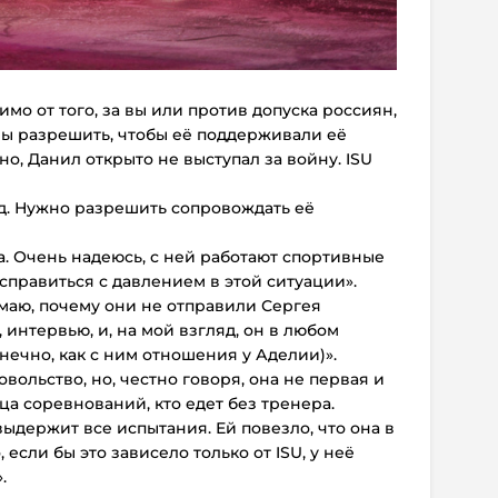
мо от того, за вы или против допуска россиян,
ны разрешить, чтобы её поддерживали её
о, Данил открыто не выступал за войну. ISU
д. Нужно разрешить сопровождать её
. Очень надеюсь, с ней работают спортивные
справиться с давлением в этой ситуации».
маю, почему они не отправили Сергея
, интервью, и, на мой взгляд, он в любом
онечно, как с ним отношения у Аделии)».
ольство, но, честно говоря, она не первая и
а соревнований, ​​кто едет без тренера.
выдержит все испытания. Ей повезло, что она в
 если бы это зависело только от ISU, у неё
.