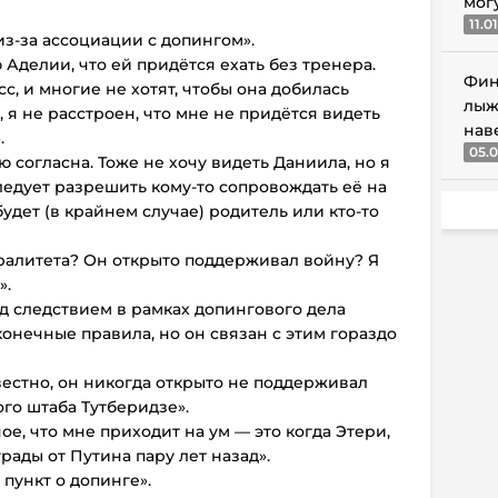
мог
11.0
 из-за ассоциации с допингом».
 Аделии, что ей придётся ехать без тренера.
Фин
с, и многие не хотят, чтобы она добилась
лыж
, я не расстроен, что мне не придётся видеть
нав
.
05.0
 согласна. Тоже не хочу видеть Даниила, но я
ледует разрешить кому-то сопровождать её на
удет (в крайнем случае) родитель или кто-то
ралитета? Он открыто поддерживал войну? Я
».
д следствием в рамках допингового дела
конечные правила, но он связан с этим гораздо
вестно, он никогда открыто не поддерживал
ого штаба Тутберидзе».
е, что мне приходит на ум — это когда Этери,
рады от Путина пару лет назад».
 пункт о допинге».