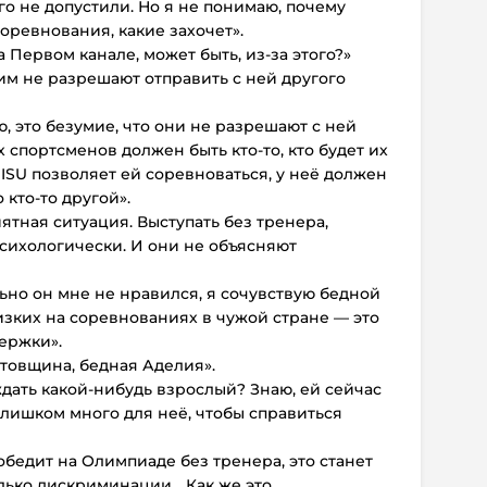
его не допустили. Но я не понимаю, почему
оревнования, какие захочет».
а Первом канале, может быть, из-за этого?»
м не разрешают отправить с ней другого
, это безумие, что они не разрешают с ней
х спортсменов должен быть кто-то, кто будет их
 ISU позволяет ей соревноваться, у неё должен
 кто-то другой».
иятная ситуация. Выступать без тренера,
сихологически. И они не объясняют
льно он мне не нравился, я сочувствую бедной
изких на соревнованиях в чужой стране — это
ержки».
ртовщина, бедная Аделия».
дать какой-нибудь взрослый? Знаю, ей сейчас
я слишком много для неё, чтобы справиться
обедит на Олимпиаде без тренера, это станет
лько дискриминации... Как же это