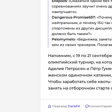
Ellapolls:
«Оказаться одной без
соревнованиях звучит очень д
наилучшего».
Dangerous-Promise657:
«Почему
нейтральным, и почему ISU так 
спортсмены из других дисципли
должно быть таким?»
Pelomymelo:
«Бедняжка, заметь
кем из своих тренеров. Полагаю
Напомним, с 19 по 21 сентяб
олимпийский турнир, на кото
Аделия Петросян и Пётр Гуме
женском одиночном катании,
Чтобы заработать себе квоты
занять на отборочном старте с 
Перевод:
DariaFK
Комментарии