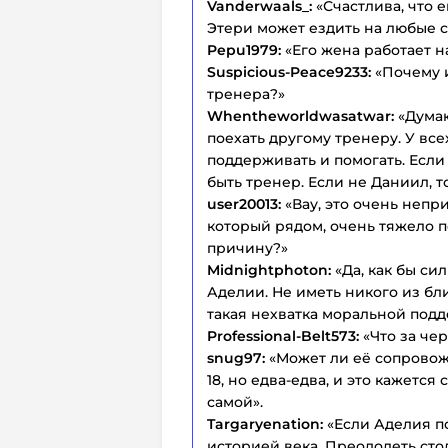
Vanderwaals_:
«Счастлива, что 
Этери может ездить на любые с
Pepu1979:
«Его жена работает н
Suspicious-Peace9233:
«Почему и
тренера?»
Whentheworldwasatwar:
«Думаю
поехать другому тренеру. У все
поддерживать и помогать. Если
быть тренер. Если не Даниил, то
user20013:
«Вау, это очень непр
который рядом, очень тяжело п
причину?»
Midnightphoton:
«Да, как бы си
Аделии. Не иметь никого из бл
такая нехватка моральной подд
Professional-Belt573:
«Что за че
snug97:
«Может ли её сопровож
18, но едва-едва, и это кажетс
самой».
Targaryenation:
«Если Аделия п
историей века. Преодолеть сто