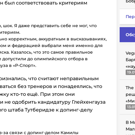
Боб
н был соответствовать критериям
Пер
 шок. Я даже представить себе не мог, что
ритериям.
Обс
ьно корректным, аккуратным в высказываниях,
бом и федерацией выбрали меня именно для
иска. Казалось, что это самое правильное
Veg
е допустили до олимпийского отбора в
Бар
за в «Р-Спорт».
«на
19.0
ризнались, что считают неправильным
аться без тренеров и понадеялись, что
The
жку кто-то ещё. При этом они
реш
«Ми
ли не одобрить кандидатуру Глейхенгауза
13.0
ого штаба Тутберидзе к допинг-делу
В М
Мал
из-за связи с допинг-делом Камилы