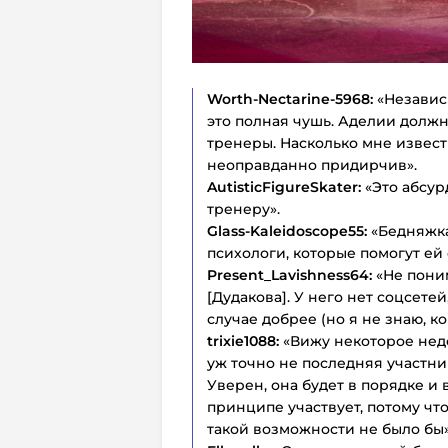
Worth-Nectarine-5968:
«Независи
это полная чушь. Аделии долж
тренеры. Насколько мне известн
неоправданно придирчив».
AutisticFigureSkater:
«Это абсур
тренеру».
Glass-Kaleidoscope55:
«Бедняжка
психологи, которые помогут ей 
Present_Lavishness64:
«Не пони
[Дудакова]. У него нет соцсетей
случае добрее (но я не знаю, к
trixie1088:
«Вижу некоторое недов
уж точно не последняя участниц
Уверен, она будет в порядке и 
принципе участвует, потому что,
такой возможности не было бы»