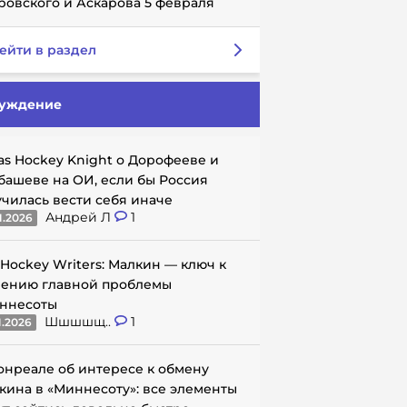
ровского и Аскарова 5 февраля
ейти в раздел
уждение
as Hockey Knight о Дорофееве и
башеве на ОИ, если бы Россия
училась вести себя иначе
Андрей Л
1
1.2026
 Hockey Writers: Малкин — ключ к
ению главной проблемы
ннесоты
Шшшшщ..
1
1.2026
онреале об интересе к обмену
кина в «Миннесоту»: все элементы