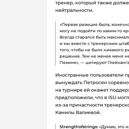
тренер, который также долже
нейтральности.
«Первая реакция была, конечно,
могу не подойти по каким-то к
Всегда старался быть максимал
и мы вместе с тренерским шта
того, чтобы не было никакого р
решение. Тем не менее меня н
Пекине», — цитируют Глейхангау
Иностранные пользователи п
вынуждать Петросян соревнов
на турнире ей окажет поддер
предположили, что в ISU мог
из-за причастности тренерск
Камилы Валиевой.
Strengthofstrings:
«Думаю, это 