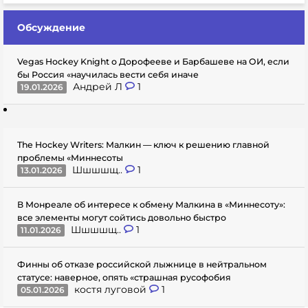
Обсуждение
Vegas Hockey Knight о Дорофееве и Барбашеве на ОИ, если
бы Россия «научилась вести себя иначе
Андрей Л
1
19.01.2026
The Hockey Writers: Малкин — ключ к решению главной
проблемы «Миннесоты
Шшшшщ..
1
13.01.2026
В Монреале об интересе к обмену Малкина в «Миннесоту»:
все элементы могут сойтись довольно быстро
Шшшшщ..
1
11.01.2026
Финны об отказе российской лыжнице в нейтральном
статусе: наверное, опять «страшная русофобия
костя луговой
1
05.01.2026