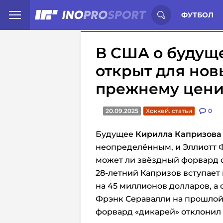
Иностранцы о спорте России:
С
ФУТБОЛ
В США о будуще
открыт для нов
прежнему цени
20.09.2025
Хоккей. статьи
0
Будущее
Кирилла Капризова
неопределённым, и Эллиотт Ф
может ли звёздный форвард о
28-летний Капризов вступает
на 45 миллионов долларов, а 
Фрэнк Серавалли на прошлой
форвард «дикарей» отклонил