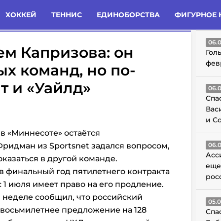
татьи
Комменты
Новости
ХОККЕЙ
ТЕННИС
ЕДИНОБОРСТВА
ФИГУРНОЕ 
ГО
06.
м Капризова: он
Гол
фев
ых команд, но по-
т и «Уайлд»
06.
Спа
Вас
и С
в «Миннесоте» остаётся
ридман из Sportsnet задался вопросом,
06.
Асс
казаться в другой команде.
еще
 в финальный год пятилетнего контракта
рос
с 1 июля имеет право на его продление.
 неделе сообщил, что российский
05.
 восьмилетнее предложение на 128
Спа