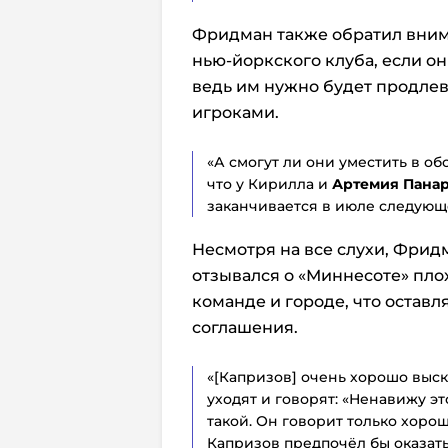
Фридман также обратил внима
нью-йоркского клуба, если о
ведь им нужно будет продлев
игроками.
«А смогут ли они уместить в об
что у Кирилла и
Артемия Пана
заканчивается в июле следующе
Несмотря на все слухи, Фрид
отзывался о «Миннесоте» плох
команде и городе, что остав
соглашения.
«[Капризов] очень хорошо выс
уходят и говорят: «Ненавижу эт
такой. Он говорит только хорош
Капризов предпочёл бы оказатьс