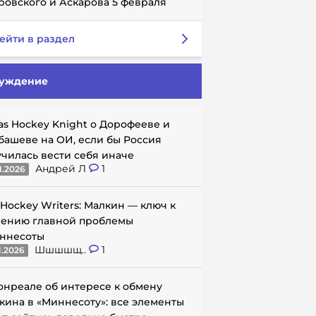
ровского и Аскарова 5 февраля
ейти в раздел
уждение
as Hockey Knight о Дорофееве и
башеве на ОИ, если бы Россия
училась вести себя иначе
Андрей Л
1
1.2026
 Hockey Writers: Малкин — ключ к
ению главной проблемы
ннесоты
Шшшшщ..
1
1.2026
онреале об интересе к обмену
кина в «Миннесоту»: все элементы