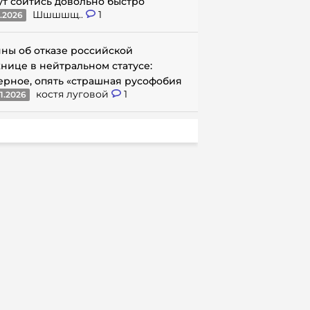
ут сойтись довольно быстро
Шшшшщ..
1
1.2026
ны об отказе российской
нице в нейтральном статусе:
ерное, опять «страшная русофобия
костя луговой
1
1.2026