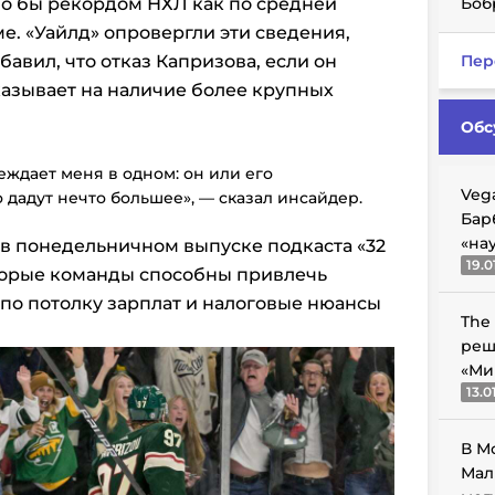
ло бы рекордом НХЛ как по средней
Боб
ме. «Уайлд» опровергли эти сведения,
авил, что отказ Капризова, если он
Пер
казывает на наличие более крупных
Обс
беждает меня в одном: он или его
Veg
о дадут нечто большее», — сказал инсайдер.
Бар
«на
в понедельничном выпуске подкаста «32
19.0
оторые команды способны привлечь
 по потолку зарплат и налоговые нюансы
The
реш
«Ми
13.0
В М
Мал