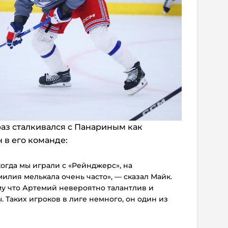
аз сталкивался с Панариным как
н в его команде:
 когда мы играли с «Рейнджерс», на
илия мелькала очень часто», — сказал Майк.
му что Артемий невероятно талантлив и
. Таких игроков в лиге немного, он один из