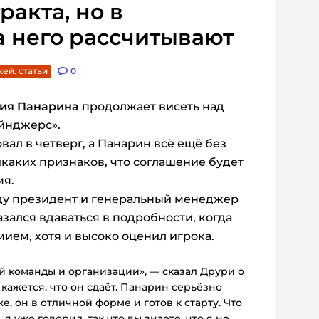
ракта, но в
 него рассчитывают
кей. статьи
0
ия Панарина
продолжает висеть над
йнджерс».
ал в четверг, а Панарин всё ещё без
икаких признаков, что соглашение будет
мя.
ду президент и генеральный менеджер
зался вдаваться в подробности, когда
мием, хотя и высоко оценил игрока.
 команды и организации», — сказал Друри о
кажется, что он сдаёт. Панарин серьёзно
, он в отличной форме и готов к старту. Что
я уже говорил, так что вы знаете, что я не