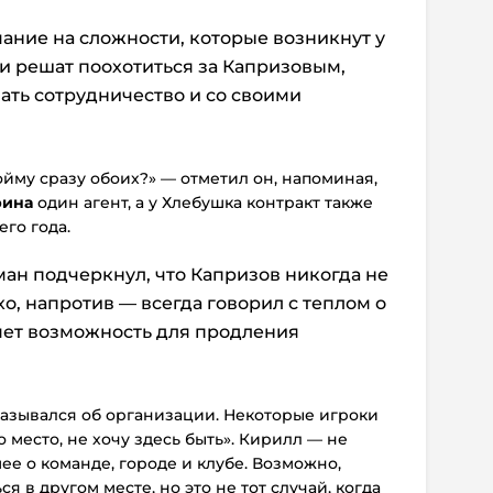
ние на сложности, которые возникнут у
ни решат поохотиться за Капризовым,
ать сотрудничество и со своими
ойму сразу обоих?» — отметил он, напоминая,
рина
один агент, а у Хлебушка контракт также
го года.
ман подчеркнул, что Капризов никогда не
о, напротив — всегда говорил с теплом о
ляет возможность для продления
казывался об организации. Некоторые игроки
о место, не хочу здесь быть». Кирилл — не
ее о команде, городе и клубе. Возможно,
я в другом месте, но это не тот случай, когда