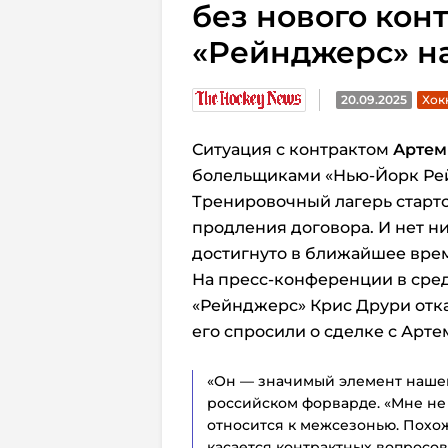
без нового конт
«Рейнджерс» на
20.09.2025
Хок
Ситуация с контрактом
Артем
болельщиками «Нью-Йорк Ре
Тренировочный лагерь стартов
продления договора. И нет н
достигнуто в ближайшее вре
На пресс-конференции в сре
«Рейнджерс» Крис Друри отка
его спросили о сделке с Арте
«Он — значимый элемент нашей
российском форварде. «Мне не 
относится к межсезонью. Похоже
касается контрактных вопросов, 