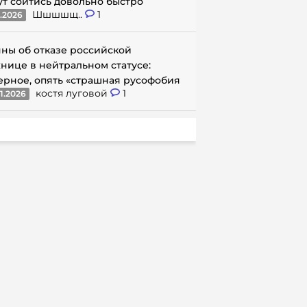
ут сойтись довольно быстро
Шшшшщ..
1
1.2026
ны об отказе российской
нице в нейтральном статусе:
ерное, опять «страшная русофобия
костя луговой
1
1.2026