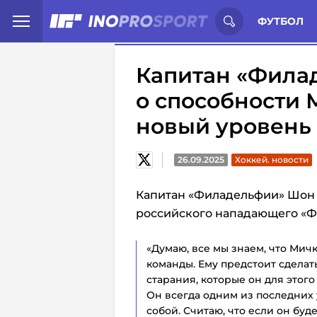
Иностранцы о спорте России:
С
ФУТБОЛ
Капитан «Фила
о способности 
новый уровень
26.09.2025
Хоккей. новости
Капитан «Филадельфии» Шон 
российского нападающего «
«Думаю, все мы знаем, что Мич
команды. Ему предстоит сделать
старания, которые он для этог
Он всегда одним из последних 
собой. Считаю, что если он буд