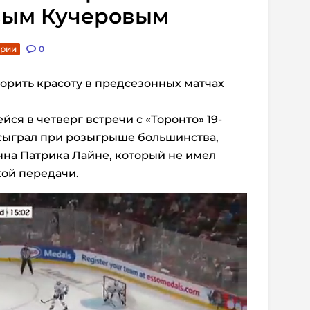
овым Кучеровым
арии
0
орить красоту в предсезонных матчах
ся в четверг встречи с «Торонто» 19-
сыграл при розыгрыше большинства,
на Патрика Лайне, который не имел
кой передачи.