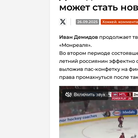
может стать н
26.09.2025
Хоккей. коммент
Иван Демидов
продолжает тв
«Монреаля».
Во втором периоде состоявшей
летний россиянин эффектно 
выложив пас-конфетку на фин
права промахнуться после та