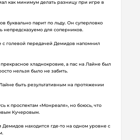
иал как минимум делать разницу при игре в
ов буквально парит по льду. Он суперловко
нь непредсказуемо для соперников.
е с голевой передачей Демидов напомнил
прекрасное хладнокровие, а пас на Лайне был
росто нельзя было не забить.
Лайне быть результативным на протяжении
сь к проспектам «Монреаля», но боюсь, что
овым Кучеровым.
и Демидов находится где-то на одном уровне с
м.