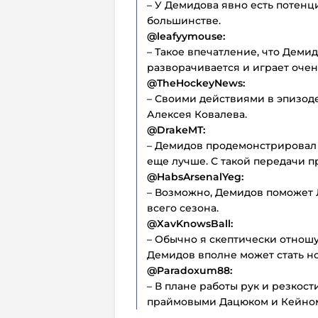
– У Демидова явно есть потенц
большинстве.
@leafyymouse:
– Такое впечатление, что Демид
разворачивается и играет оче
@TheHockeyNews:
– Своими действиями в эпизод
Алексея Ковалева.
@DrakeMT:
– Демидов продемонстрировал 
еще лучше. С такой передачи п
@HabsArsenalYeg:
– Возможно, Демидов поможет 
всего сезона.
@XavKnowsBall:
– Обычно я скептически отношу
Демидов вполне может стать н
@Paradoxum88:
– В плане работы рук и резкост
праймовыми Дацюком и Кейно