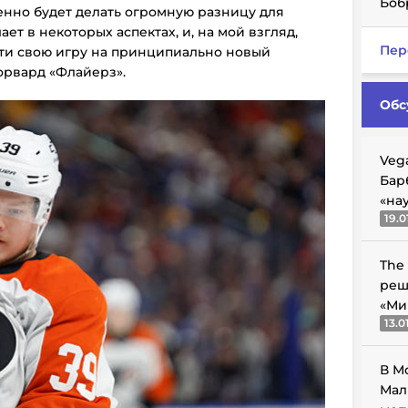
Боб
енно будет делать огромную разницу для
ает в некоторых аспектах, и, на мой взгляд,
Пер
ти свою игру на принципиально новый
форвард «Флайерз».
Обс
Veg
Бар
«на
19.0
The
реш
«Ми
13.0
В М
Мал