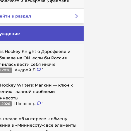
ровского и Аскарова 5 февраля
ейти в раздел
уждение
as Hockey Knight о Дорофееве и
башеве на ОИ, если бы Россия
училась вести себя иначе
Андрей Л
1
1.2026
 Hockey Writers: Малкин — ключ к
ению главной проблемы
ннесоты
Шшшшщ..
1
1.2026
онреале об интересе к обмену
кина в «Миннесоту»: все элементы