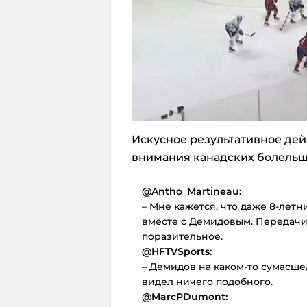
Искусное результативное дей
внимания канадских болельщ
@Antho_Martineau:
– Мне кажется, что даже 8-летн
вместе с Демидовым. Передачи 
поразительное.
@HFTVSports:
– Демидов на каком-то сумасше
видел ничего подобного.
@MarcPDumont: