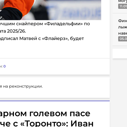
мог
11.0
Фин
лучшим снайпером «Филадельфии» по
лыж
та 2025/26.
нав
одписал Матвей с «Флайерз», будет
05.0
и:
0
я на реконструкции.
арном голевом пасе
че с «Торонто»: Иван