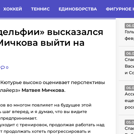
татьи
Комменты
Новости
ХОККЕЙ
ТЕННИС
ЕДИНОБОРСТВА
ФИГУРНОЕ 
ГО
06.
дельфии» высказался
Гол
фев
Мичкова выйти на
06.
Спа
Вас
0
и С
Кютурье высоко оценивает перспективы
06.
Флайерз»
Матвея Мичкова
.
Асс
еще
ков во многом повлияет на будущее этой
рос
 шаг вперед, и я думаю, что вы видите
о предпринимает.
05.
уходит с тренировок, продолжая работать над
Спа
ет продолжать хотеть прогрессировать и