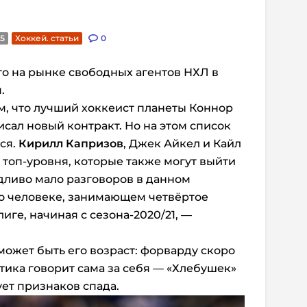
25
Хоккей. статьи
0
то на рынке свободных агентов НХЛ в
.
ом, что лучший хоккеист планеты Коннор
сал новый контракт. Но на этом список
ся.
Кирилл Капризов
, Джек Айкел и Кайл
 топ-уровня, которые также могут выйти
дливо мало разговоров в данном
 о человеке, занимающем четвёртое
иге, начиная с сезона-2020/21, —
ожет быть его возраст: форварду скоро
стика говорит сама за себя — «Хлебушек»
ет признаков спада.