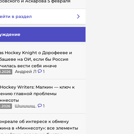
ровского и Аскарова 5 февраля
ейти в раздел
уждение
as Hockey Knight о Дорофееве и
башеве на ОИ, если бы Россия
училась вести себя иначе
Андрей Л
1
1.2026
 Hockey Writers: Малкин — ключ к
ению главной проблемы
ннесоты
Шшшшщ..
1
1.2026
онреале об интересе к обмену
кина в «Миннесоту»: все элементы