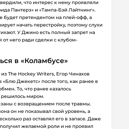
твердили, что интерес к нему проявляли
ида Пантерз» и «Тампа-Бэй Лайтнинг».
е будет претендентом на плей-офф, а
ирует начать перестройку, поэтому слухи
тихают. У Джино есть полный запрет на
я от него ради сделки с клубом-
ться в «Коламбусе»
з The Hockey Writers, Егор Чинахов
 «Блю Джекетс» после того, как ранее в
бмен. То, что ранее казалось
 решилось миром.
заны с возвращением после травмы.
она он не показывал свой уровень, а
сколько раз оставлял его в запасе. Даже
е получил желаемой роли и не проявил