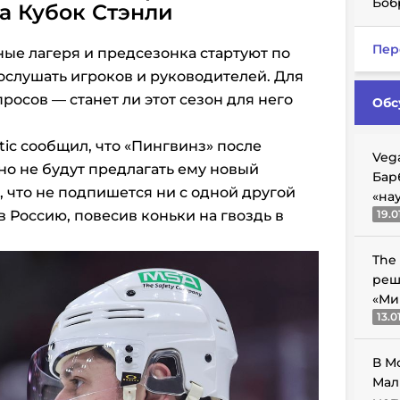
Боб
а Кубок Стэнли
Пер
ные лагеря и предсезонка стартуют по
послушать игроков и руководителей. Для
осов — станет ли этот сезон для него
Обс
etic сообщил, что «Пингвинз» после
Veg
о не будут предлагать ему новый
Бар
л, что не подпишется ни с одной другой
«на
в Россию, повесив коньки на гвоздь в
19.0
The
реш
«Ми
13.0
В М
Мал