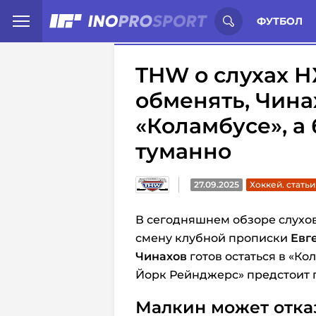
Иностранцы о спорте России:
С
ФУТБОЛ
THW о слухах Н
обменять, Чина
«Коламбусе», а
туманно
27.09.2025
Хоккей. статьи
В сегодняшнем обзоре слухо
смену клубной прописки
Евг
Чинахов
готов остаться в «Ко
Йорк Рейнджерс» предстоит 
Малкин может отказ