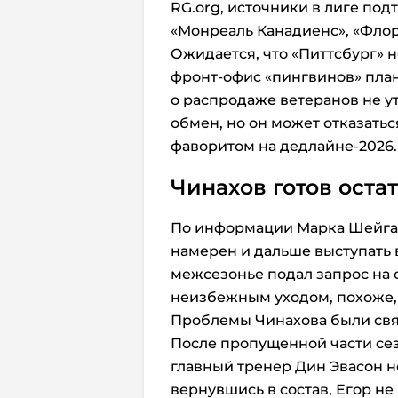
RG.org, источники в лиге под
«Монреаль Канадиенс», «Флор
Ожидается, что «Питтсбург» н
фронт-офис «пингвинов» план
о распродаже ветеранов не у
обмен, но он может отказатьс
фаворитом на дедлайне-2026.
Чинахов готов оста
По информации Марка Шейга и
намерен и дальше выступать в
межсезонье подал запрос на о
неизбежным уходом, похоже,
Проблемы Чинахова были свя
После пропущенной части сез
главный тренер Дин Эвасон не
вернувшись в состав, Егор н