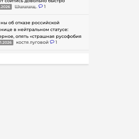
ут сойтись довольно быстро
Шшшшщ..
1
1.2026
ны об отказе российской
нице в нейтральном статусе:
ерное, опять «страшная русофобия
костя луговой
1
1.2026