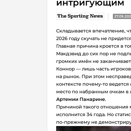
интригующим
27.09.20
Складывается впечатление, ч
2026 году скучать не придется
Главная причина кроется в т
Макдэвид до сих пор не подпи
громких имён не заканчивает
Коннор — лишь часть игроков
на рынок. При этом несправе
контексте почему-то ведется
место по набранным очкам в л
Артемии Панарине
.
Причиной такого отношения м
исполнится 34 года. Но стати
по-прежнему не демонстриру