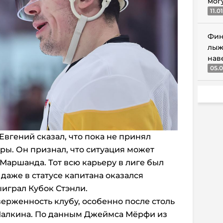
мог
11.0
Фин
лыж
нав
05.0
Евгений сказал, что пока не принял
ы. Он признал, что ситуация может
Маршанда. Тот всю карьеру в лиге был
даже в статусе капитана оказался
ыиграл Кубок Стэнли.
ерженность клубу, особенно после столь
Малкина. По данным Джеймса Мёрфи из