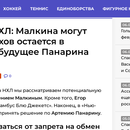
татьи
Комменты
Новости
ХОККЕЙ
ТЕННИС
ЕДИНОБОРСТВА
ФИГУРНОЕ 
ГО
06.
ХЛ: Малкина могут
Гол
фев
хов остается в
 будущее Панарина
06.
Спа
Вас
и С
0
06.
в НХЛ мы рассматриваем
потенциальную
Асс
еще
ением Малкиным
. Кроме того,
Егор
рос
ламбус Блю Джекетс». Наконец, в «Нью-
принять решение по
Артемию Панарину
.
05.
Спа
аться от запрета на обмен