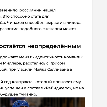
зменило: россиянин нашёл
 Это способно стать для
д. Чинахов способен вырасти в лидера
 развитие подобного сценария может
остаётся неопределённым
должают менять идентичность команды:
 Миллера, расстались с Крисом
ой, пригласили Майка Салливана в
й год контракта, который приносит ему
ень успешен в составе «Рейнджерс», но на
 будущее туманно.