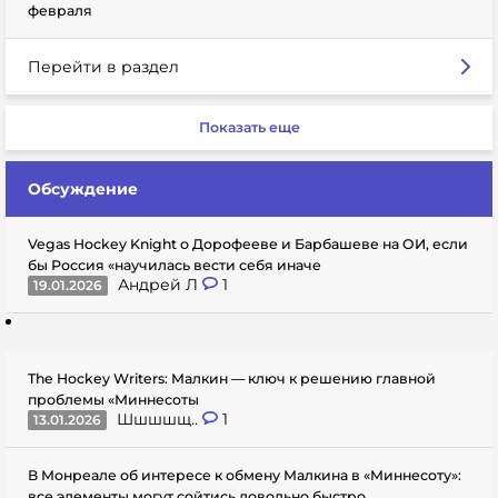
февраля
Перейти в раздел
Показать еще
Обсуждение
Vegas Hockey Knight о Дорофееве и Барбашеве на ОИ, если
бы Россия «научилась вести себя иначе
Андрей Л
1
19.01.2026
The Hockey Writers: Малкин — ключ к решению главной
проблемы «Миннесоты
Шшшшщ..
1
13.01.2026
В Монреале об интересе к обмену Малкина в «Миннесоту»:
все элементы могут сойтись довольно быстро