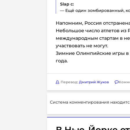
Slap c:
— Ещё один зомбированный, ко
Напомним, Россия отстранена
Небольшое число атлетов из 
международным стартам в не
участвовать не могут.
Зимние Олимпийские игры в И
года.
Перевод:
Дмитрий Жуков
Комм
Система комментирования находитс
В Нью-Йорке о