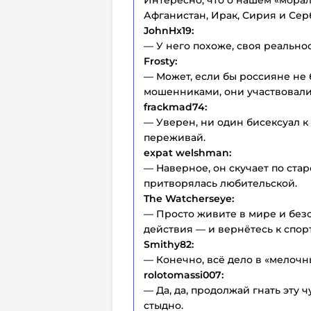
Интересно, что о нашем «мора
Афганистан, Ирак, Сирия и Сер
JohnHx19:
— У него похоже, своя реальнос
Frosty:
— Может, если бы россияне н
мошенниками, они участвовали
frackmad74:
— Уверен, ни один бисексуал к 
переживай.
expat welshman:
— Наверное, он скучает по ста
притворялась любительской.
The Watcherseye:
— Просто живите в мире и без
действия — и вернётесь к спорт
Smithy82:
— Конечно, всё дело в «мелочн
rolotomassi007:
— Да, да, продолжай гнать эту 
стыдно.