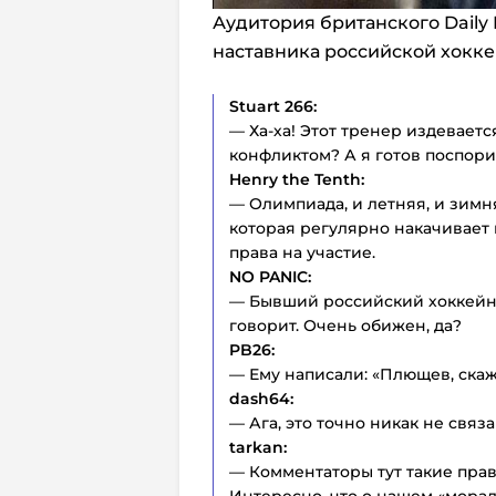
Аудитория британского Daily 
наставника российской хокк
Stuart 266:
— Ха-ха! Этот тренер издеваетс
конфликтом? А я готов поспорит
Henry the Tenth:
— Олимпиада, и летняя, и зимня
которая регулярно накачивает
права на участие.
NO PANIC:
— Бывший российский хоккейный 
говорит. Очень обижен, да?
PB26:
— Ему написали: «Плющев, скажи
dash64:
— Ага, это точно никак не связ
tarkan:
— Комментаторы тут такие прави