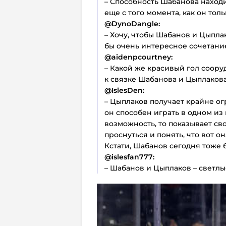
– Способность Шабанова находи
еще с того момента, как он то
@DynoDangle:
– Хочу, чтобы Шабанов и Цыпла
бы очень интересное сочетани
@aidenpcourtney:
– Какой же красивый гол соору
к связке Шабанова и Цыплакова
@IslesDen:
– Цыплаков получает крайне ог
он способен играть в одном из
возможность, то показывает св
проснуться и понять, что вот он
Кстати, Шабанов сегодня тоже 
@islesfan777:
– Шабанов и Цыплаков – светлы