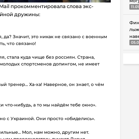
мог
Mail прокомментировала слова экс-
11.0
ейной дружины:
Фин
лыж
нав
я, да? Значит, это никак не связано с военным
05.0
ь, что связано!
я, стала куда чище без россиян. Страна,
 молодых спортсменов допингом, не имеет
тренер... Ха-ха! Наверное, он знает, о чём
 что-нибудь, а то мы найдём тебе окно».
ано с Украиной. Они просто «обиделись».
льные... Мол, нам можно, другим нет.