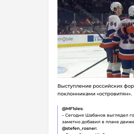
Выступление российских фор
поклонниками «островитян».
@MF1sles:
– Сегодня Шабанов выглядел го
заметно добавил в плане движ
@stefen_rosner: