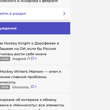
ровского и Аскарова 5 февраля
ейти в раздел
уждение
as Hockey Knight о Дорофееве и
башеве на ОИ, если бы Россия
училась вести себя иначе
Андрей Л
1
1.2026
 Hockey Writers: Малкин — ключ к
ению главной проблемы
ннесоты
Шшшшщ..
1
1.2026
онреале об интересе к обмену
кина в «Миннесоту»: все элементы