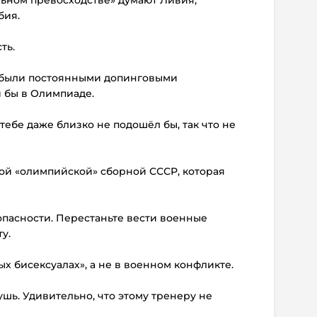
льном превосходстве» думают Ливия,
бия.
ть.
е были постоянными допинговыми
 бы в Олимпиаде.
тебе даже близко не подошёл бы, так что не
рой «олимпийской» сборной СССР, которая
опасности. Перестаньте вести военные
у.
ых бисексуалах», а не в военном конфликте.
чушь. Удивительно, что этому тренеру не