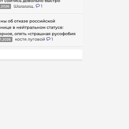
ут сойтись довольно быстро
Шшшшщ..
1
1.2026
ны об отказе российской
нице в нейтральном статусе:
ерное, опять «страшная русофобия
костя луговой
1
1.2026