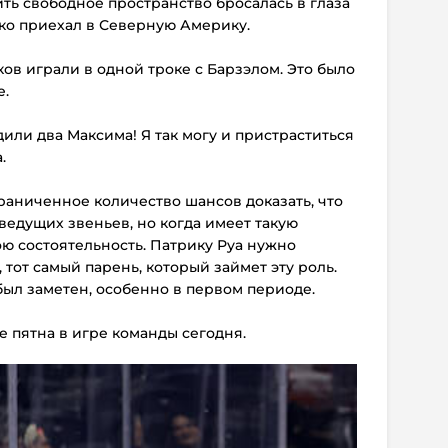
ть свободное пространство бросалась в глаза
лько приехал в Северную Америку.
ков играли в одной троке с Барзэлом. Это было
е.
дили два Максима! Я так могу и пристраститься
.
раниченное количество шансов доказать, что
 ведущих звеньев, но когда имеет такую
ою состоятельность. Патрику Руа нужно
, тот самый парень, который займет эту роль.
был заметен, особенно в первом периоде.
е пятна в игре команды сегодня.