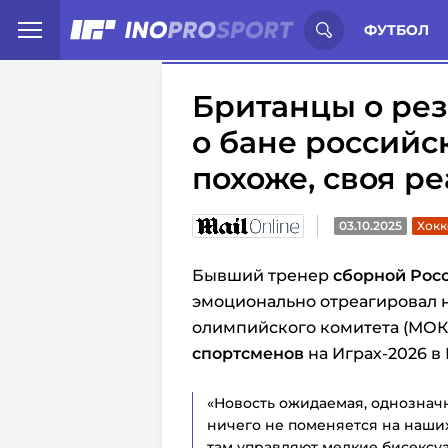
Иностранцы о спорте России:
С
ФУТБОЛ
Британцы о ре
о бане российск
похоже, своя р
03.10.2025
Хокк
Бывший тренер
сборной Рос
эмоционально отреагировал
олимпийского комитета (МОК
спортсменов
на Играх-2026 в
«Новость ожидаемая, однозначн
ничего не поменяется на наших
там управляют мелкие бисексуа