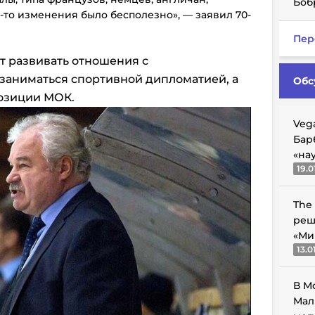
Боб
о-то изменения было бесполезно», — заявил 70-
Пер
т развивать отношения с
заниматься спортивной дипломатией, а
Обс
позиции МОК.
Veg
Бар
«на
19.0
The
реш
«Ми
13.0
В М
Мал