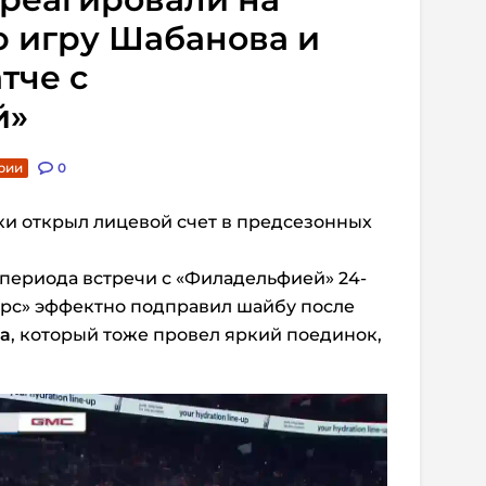
ю игру Шабанова и
тче с
й»
рии
0
ки открыл лицевой счет в предсезонных
 периода встречи с «Филадельфией» 24-
рс» эффектно подправил шайбу после
а
, который тоже провел яркий поединок,