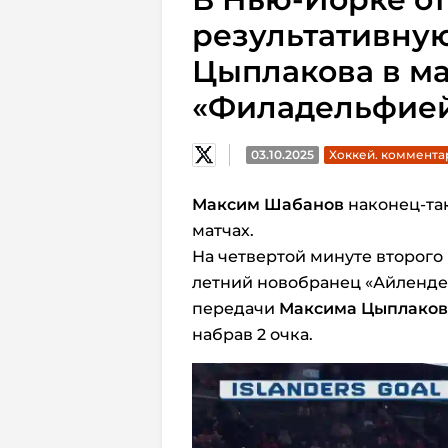
результативну
Цыплакова в ма
«Филадельфие
03.10.2025
Хоккей. коммента
Максим Шабанов
наконец-та
матчах.
На четвертой минуте второго
летний новобранец «Айленде
передачи
Максима Цыплаков
набрав 2 очка.