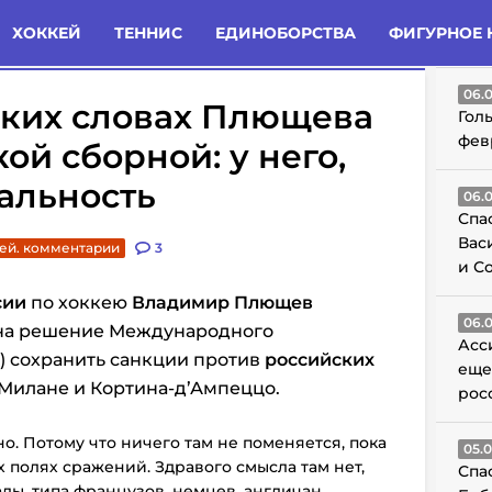
татьи
Комменты
Новости
ХОККЕЙ
ТЕННИС
ЕДИНОБОРСТВА
ФИГУРНОЕ 
ГО
06.
зких словах Плющева
Гол
фев
ой сборной: у него,
еальность
06.
Спа
Вас
ей. комментарии
3
и С
сии
по хоккею
Владимир Плющев
06.
 на решение Международного
Асс
) сохранить санкции против
российских
еще
 Милане и Кортина-д’Ампеццо.
рос
о. Потому что ничего там не поменяется, пока
05.
 полях сражений. Здравого смысла там нет,
Спа
лы, типа французов, немцев, англичан,