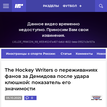
РАЗДЕЛЫ
ФУТБОЛ
Иностранцы о спорте России:
Статьи
Комменты
Новос
The Hockey Writers о переживаниях
фанов за Демидова после удара
клюшкой: показатель его
значимости
05.10.2025
0