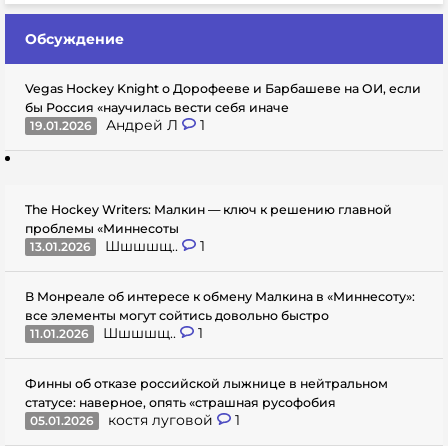
Обсуждение
Vegas Hockey Knight о Дорофееве и Барбашеве на ОИ, если
бы Россия «научилась вести себя иначе
Андрей Л
1
19.01.2026
The Hockey Writers: Малкин — ключ к решению главной
проблемы «Миннесоты
Шшшшщ..
1
13.01.2026
В Монреале об интересе к обмену Малкина в «Миннесоту»:
все элементы могут сойтись довольно быстро
Шшшшщ..
1
11.01.2026
Финны об отказе российской лыжнице в нейтральном
статусе: наверное, опять «страшная русофобия
костя луговой
1
05.01.2026