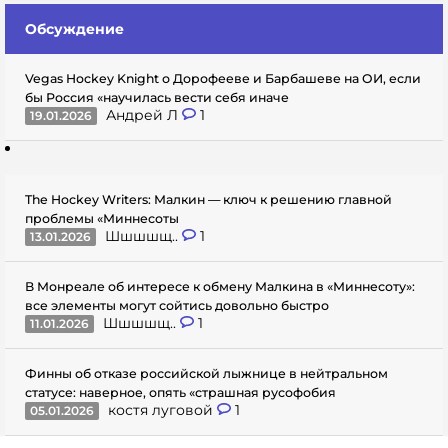
Обсуждение
Vegas Hockey Knight о Дорофееве и Барбашеве на ОИ, если
бы Россия «научилась вести себя иначе
Андрей Л
1
19.01.2026
The Hockey Writers: Малкин — ключ к решению главной
проблемы «Миннесоты
Шшшшщ..
1
13.01.2026
В Монреале об интересе к обмену Малкина в «Миннесоту»:
все элементы могут сойтись довольно быстро
Шшшшщ..
1
11.01.2026
Финны об отказе российской лыжнице в нейтральном
статусе: наверное, опять «страшная русофобия
костя луговой
1
05.01.2026