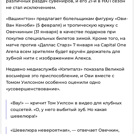
различных раздач сувениров, и его 21-й в НХЛ сезон
не стал исключением.
«Вашингтон» предлагает болельщикам фигурку «Ови-
Ван Кеноби» (5 февраля) и тропическую кружку с
Овечкиным (31 января) в качестве подарков при
покупке специальных билетов зимой. Кроме того, на
матче против «Даллас Старз» 7 января на Capital One
Arena всем зрителям будет вручён держатель для
зубной нити с изображением Алекса.
Недавно медиаслужба «Кэпиталз» показала Великой
восьмёрке это приспособление, и Ови вместе с
Томом Уилсоном особенно оценили одно
«усовершенствование».
«Вау!» — кричит Том Уилсон в видео для клубных
соцсетей. «О, у него выбитый зуб. Но какая
шевелюра!»
«Шевелюра невероятная», — отвечает Овечкин,