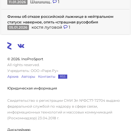
Шшшшщ..
1
11.01.2026
Финны об отказе российской лыжнице в нейтральном
статусе: наверное, опять «страшная русофобия
костя луговой
1
05.01.2026
© 2026. InoProSport
All rights reserved.
Учредитель: ООО «Раре.Ру»
Архив
Авторы
Контакты
RSS
Юридическая информация
Свидетельство о регистрации СМИ Эл №ФС77-72704 выдано
федеральной службой по надзору в сфере связи,
информационных технологий и массовых коммуникаций
(Роскомнадзор) 23.04.2018 г.
Дисклеймер