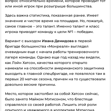
вопрос относительно времени, которое проводит тот
или иной игрок при розыгрыше большинства.
Здесь важна статистика, показанная ранее. Имеет
значение и чистое время на площадке. Но, пожалуй,
самое главное – это талант. Именно талант и класс
игрока приводят команду к цели №1 – победам.
Вариант с выходом
Ивана Демидова
в первой
бригаде большинства «Монреаля» выглядел
очевидным еще с начала работы тренировочного
лагеря команды. Однако еще год назад мы видели,
как Лэйн Хатсон, качества которого открыто
намекали на способности американского защитника
выходить в главной спецбригаде, не появлялся там в
первых 20 матчах сезона, причем на то существовали
довольно веские причины.
Место, которое застолбил за собой Хатсон сейчас,
было занято Майком Мэтисоном, что блестяще
справлялся со своей работой. Лишить этой роли
опытного и уважаемого в коллективе Мэтисона,