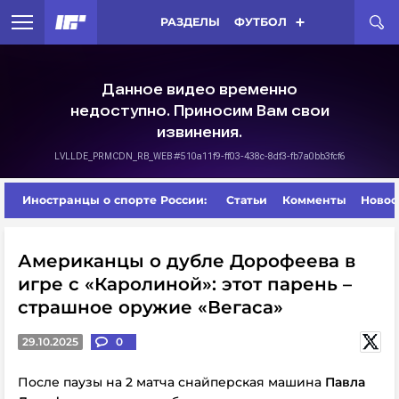
РАЗДЕЛЫ
ФУТБОЛ
Иностранцы о спорте России:
Статьи
Комменты
Новос
Американцы о дубле Дорофеева в
игре с «Каролиной»: этот парень –
страшное оружие «Вегаса»
29.10.2025
0
После паузы на 2 матча снайперская машина
Павла