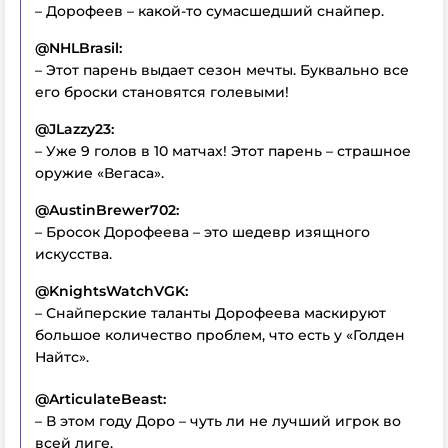
– Дорофеев – какой-то сумасшедший снайпер.
@NHLBrasil:
– Этот парень выдает сезон мечты. Буквально все
его броски становятся голевыми!
@JLazzy23:
– Уже 9 голов в 10 матчах! Этот парень – страшное
оружие «Вегаса».
@AustinBrewer702:
– Бросок Дорофеева – это шедевр изящного
искусства.
@KnightsWatchVGK:
– Снайперские таланты Дорофеева маскируют
большое количество проблем, что есть у «Голден
Найтс».
@ArticulateBeast:
– В этом году Доро – чуть ли не лучший игрок во
всей лиге.