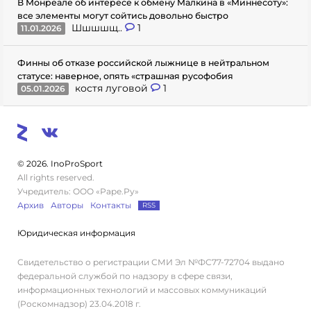
В Монреале об интересе к обмену Малкина в «Миннесоту»:
все элементы могут сойтись довольно быстро
Шшшшщ..
1
11.01.2026
Финны об отказе российской лыжнице в нейтральном
статусе: наверное, опять «страшная русофобия
костя луговой
1
05.01.2026
© 2026. InoProSport
All rights reserved.
Учредитель: ООО «Раре.Ру»
Архив
Авторы
Контакты
RSS
Юридическая информация
Свидетельство о регистрации СМИ Эл №ФС77-72704 выдано
федеральной службой по надзору в сфере связи,
информационных технологий и массовых коммуникаций
(Роскомнадзор) 23.04.2018 г.