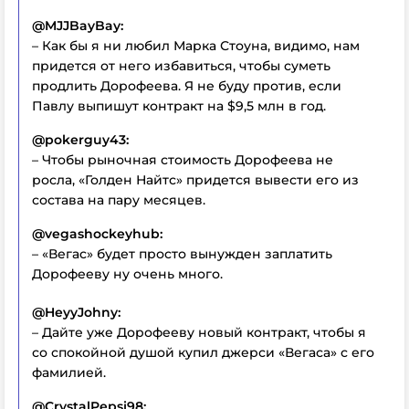
@MJJBayBay:
– Как бы я ни любил Марка Стоуна, видимо, нам
придется от него избавиться, чтобы суметь
продлить Дорофеева. Я не буду против, если
Павлу выпишут контракт на $9,5 млн в год.
@pokerguy43:
– Чтобы рыночная стоимость Дорофеева не
росла, «Голден Найтс» придется вывести его из
состава на пару месяцев.
@vegashockeyhub:
– «Вегас» будет просто вынужден заплатить
Дорофееву ну очень много.
@HeyyJohny:
– Дайте уже Дорофееву новый контракт, чтобы я
со спокойной душой купил джерси «Вегаса» с его
фамилией.
@CrystalPepsi98: