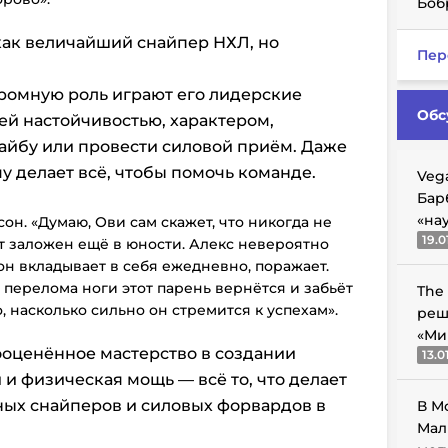
Боб
как величайший снайпер НХЛ, но
Пер
ромную роль играют его лидерские
Обс
оей настойчивостью, характером,
айбу или провести силовой приём. Даже
у делает всё, чтобы помочь команде.
Veg
Бар
«на
он. «Думаю, Ови сам скажет, что никогда не
19.0
т заложен ещё в юности. Алекс невероятно
он вкладывает в себя ежедневно, поражает.
 перелома ноги этот парень вернётся и забьёт
The
о, насколько сильно он стремится к успехам».
реш
«Ми
ооценённое мастерство в создании
13.0
и физическая мощь — всё то, что делает
ных снайперов и силовых форвардов в
В М
Мал