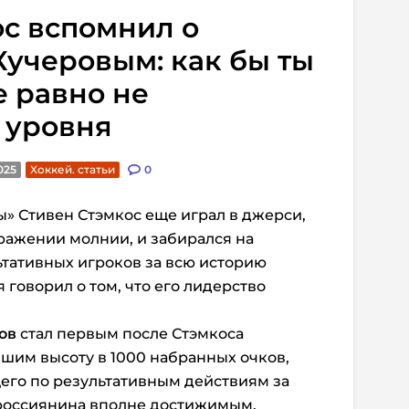
с вспомнил о
Кучеровым: как бы ты
е равно не
 уровня
025
Хоккей. статьи
0
» Стивен Стэмкос еще играл в джерси,
ражении молнии, и забирался на
тативных игроков за всю историю
 говорил о том, что его лидерство
ов
стал первым после Стэмкоса
шим высоту в 1000 набранных очков,
его по результативным действиям за
 россиянина вполне достижимым.