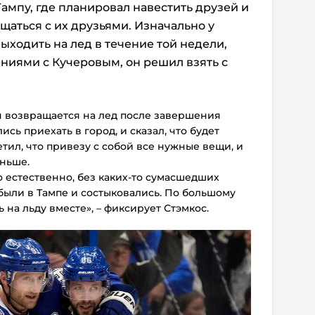
Тампу, где планировал навестить друзей и
щаться с их друзьями. Изначально у
ыходить на лед в течение той недели,
ниями с Кучеровым, он решил взять с
уч возвращается на лед после завершения
ись приехать в город, и сказал, что будет
ветил, что привезу с собой все нужные вещи, и
аньше.
 естественно, без каких-то сумасшедших
были в Тампе и состыковались. По большому
ь на льду вместе», – фиксирует Стэмкос.