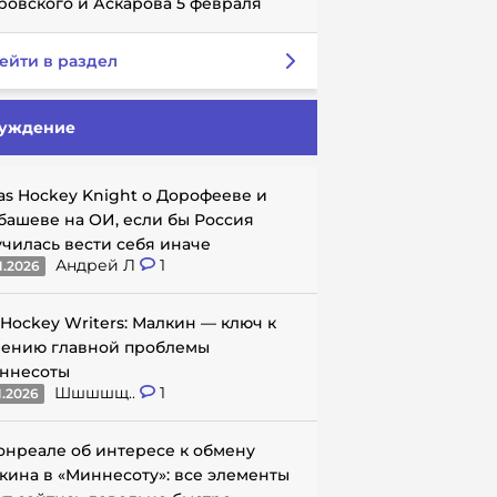
ровского и Аскарова 5 февраля
ейти в раздел
уждение
as Hockey Knight о Дорофееве и
башеве на ОИ, если бы Россия
училась вести себя иначе
Андрей Л
1
1.2026
 Hockey Writers: Малкин — ключ к
ению главной проблемы
ннесоты
Шшшшщ..
1
1.2026
онреале об интересе к обмену
кина в «Миннесоту»: все элементы