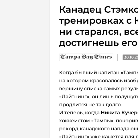
Канадец Стэмко
тренировках с 
ни старался, вс
достигнешь его
30.10.2
Когда бывший капитан «Тампы
на котором красовалось изоб
вершину списка самых резуль
«Лайтнинг», он лишь полушутя
продлится не так долго.
И теперь, когда
Никита Кучер
хоккеистом «Тампы», покорив
рекорд канадского нападающ
«Лайтнинг» уже кажется для