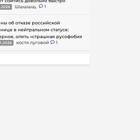
ут сойтись довольно быстро
Шшшшщ..
1
1.2026
ны об отказе российской
нице в нейтральном статусе:
ерное, опять «страшная русофобия
костя луговой
1
1.2026