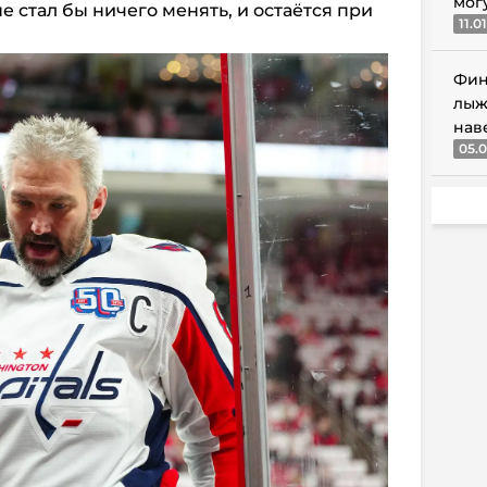
мог
е стал бы ничего менять, и остаётся при
11.0
Фин
лыж
нав
05.0