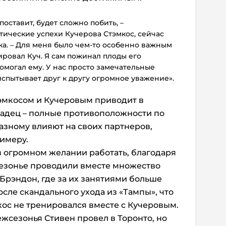
оставит, будет сложно побить, –
тические успехи Кучерова Стэмкос, сейчас
ка. – Для меня было чем-то особенно важным
ировал Куч. Я сам пожинал плоды его
помогал ему. У нас просто замечательные
спытывает друг к другу огромное уважение».
эмкосом и Кучеровым приводит в
надец – полные противоположности по
азному влияют на своих партнеров,
римеру.
 в огромном желании работать, благодаря
езонье проводили вместе множество
 Брэндон, где за их занятиями больше
сле скандального ухода из «Тампы», что
кос не тренировался вместе с Кучеровым.
жсезонья Стивен провел в Торонто, но