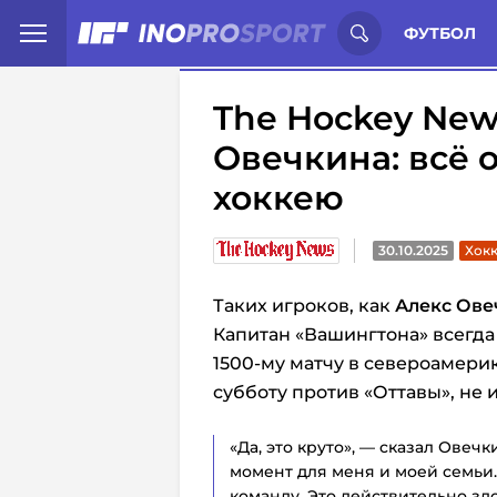
Иностранцы о спорте России:
С
ФУТБОЛ
The Hockey New
Овечкина: всё о
хоккею
30.10.2025
Хокк
Таких игроков, как
Алекс Ове
Капитан «Вашингтона» всегда
1500-му матчу в североамери
субботу против «Оттавы», не 
«Да, это круто», — сказал Ове
момент для меня и моей семьи. 
команду. Это действительно зд