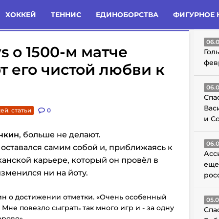
татьи
Комменты
Новости
ХОККЕЙ
ТЕННИС
ЕДИНОБОРСТВА
ФИГУРНОЕ 
ГО
06.
s о 1500-м матче
Гол
фев
т его чистой любви к
06.
Спа
Вас
ей. статьи
0
и С
чкин
, больше не делают.
06.
 оставался самим собой и, приближаясь к
Асс
канской карьере, который он провёл в
еще
изменился ни на йоту.
рос
чкин о достижении отметки. «Очень особенный
05.
Мне повезло сыграть так много игр и - за одну
Спа
орово».