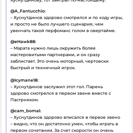
Хуснутдинову, тот заиграл по-настоящему.
@A_Fantucchio:
– Хуснутдинов здорово смотрелся и по ходу игры,
и просто не было лучшего сценария, чем
увенчать такой перфоманс голом в овертайме.
@eHawk88:
– Марата нужно лишь окружить более
мастеровитыми партнерами, и он сразу
заблистает. Это очень моторный, чертовски
быстрый и техничный игрок.
@Icymane18:
– Хуснутдинов заслужил этот гол. Парень
здорово смотрелся в первом звене вместе с
Пастрняком.
@cam_bomal:
– Хуснутдинов здорово вписался в первое звено
– видно, что он достаточно умен, чтобы играть в
первом сочетании. За счет скорости он очень