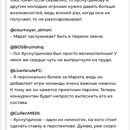
«Бостона»! Если серьезно, то Хуснутдинову и
другим молодым игрокам нужно давать больше
возможностей, ведь всякий раз, когда они их
получают, то не разочаровывают.
@cournoyer_simon:
– Марат заслуживает быть в первом звене.
@BOSBruinshq:
– Гол Хуснутдинова был просто великолепным! У
меня аж сердце чуть не выпрыгнуло из груди.
@LiverbruleFC:
– Я персонально болею за Марата, ведь он
добавляет игре команды очень важные нюансы.
К тому же он кажется приятным парнем. Теперь
конкурентам будет непросто вытеснить его из
состава.
@CullenM920:
– Хуснутдинов – один из немногих, на кого стоит
сделать ставку в перспективе. Думаю, уже скоро