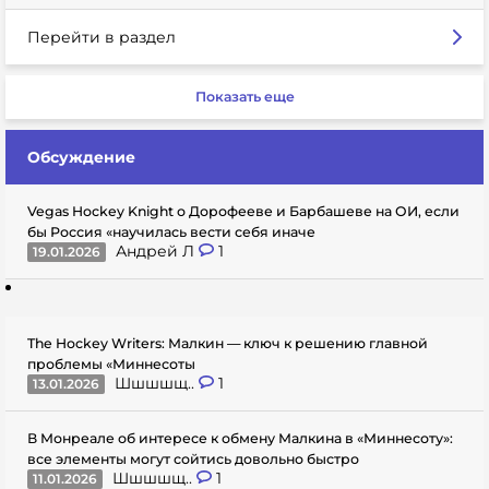
Перейти в раздел
Показать еще
Обсуждение
Vegas Hockey Knight о Дорофееве и Барбашеве на ОИ, если
бы Россия «научилась вести себя иначе
Андрей Л
1
19.01.2026
The Hockey Writers: Малкин — ключ к решению главной
проблемы «Миннесоты
Шшшшщ..
1
13.01.2026
В Монреале об интересе к обмену Малкина в «Миннесоту»:
все элементы могут сойтись довольно быстро
Шшшшщ..
1
11.01.2026