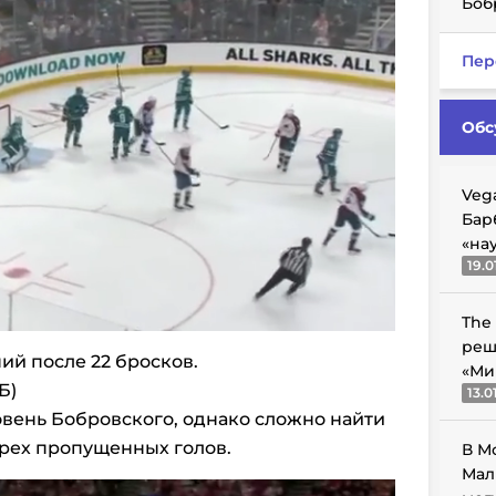
Боб
Пер
Обс
Veg
Бар
«на
19.0
The
реш
ений после 22 бросков.
«Ми
Б)
13.0
ровень Бобровского, однако сложно найти
трех пропущенных голов.
В М
Мал