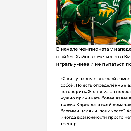
В начале чемпионата у напа
шайбы. Хайнс отметил, что К
играть умнее и не пытаться 
«Я вижу парня с высокой самоо
собой. Но есть определённые а
поговорить. Это не из-за недо
нужно принимать более взвеше
только Кирилла, а всей коман
благими целями, понимаете? Хо
иногда возможности просто нет
тренер.