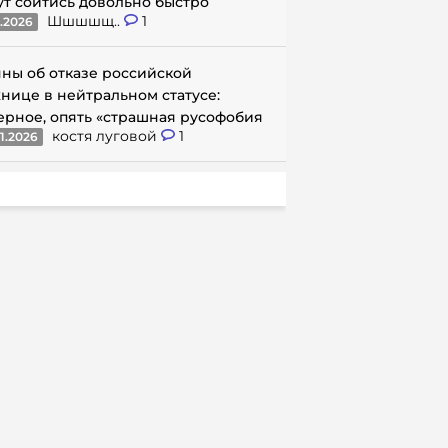
ут сойтись довольно быстро
Шшшшщ..
1
1.2026
ны об отказе российской
нице в нейтральном статусе:
ерное, опять «страшная русофобия
костя луговой
1
1.2026