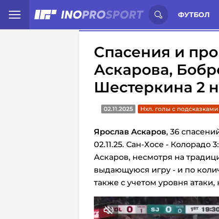
Иностранцы о спорте России:
С
ФУТБОЛ
Спасения и пр
Аскарова, Бобр
Шестеркина 2 
02.11.2025
Нхл. голы с подсказками
Ярослав Аскаров
, 36 спасени
02.11.25. Сан-Хосе - Колорадо 3:
Аскаров, несмотря на традиц
выдающуюся игру - и по количе
также с учетом уровня атаки,