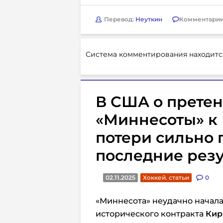
Перевод:
Неуткин
Комментарии
Система комментирования находитс
В США о претен
«Миннесоты» к 
потери сильно 
последние рез
02.11.2025
Хоккей. статьи
0
«Миннесота» неудачно начала
исторического контракта
Кир