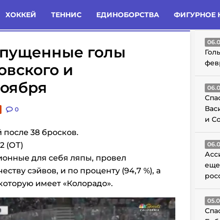
татьи
Комменты
Новости
ХОККЕЙ
ТЕННИС
ЕДИНОБОРСТВА
ФИГУРНОЕ 
ГО
06.
опущенные голы
Гол
фев
овского и
ноября
06.
Спа
Вас
0
и С
й после 38 бросков.
2 (ОТ)
06.
Асс
ионные для себя ляпы, провел
еще
ству сэйвов, и по проценту (94,7 %), а
рос
 которую имеет «Колорадо».
05.
Спа