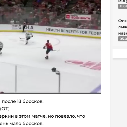
мог
11.0
Фин
лыж
нав
05.0
й после 13 бросков.
 (ОТ)
ркин в этом матче, но повезло, что
ень мало бросков.