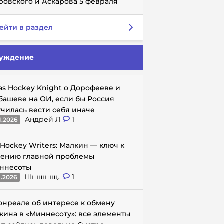
ровского и Аскарова 5 февраля
ейти в раздел
уждение
as Hockey Knight о Дорофееве и
башеве на ОИ, если бы Россия
училась вести себя иначе
Андрей Л
1
1.2026
 Hockey Writers: Малкин — ключ к
ению главной проблемы
ннесоты
Шшшшщ..
1
1.2026
онреале об интересе к обмену
кина в «Миннесоту»: все элементы