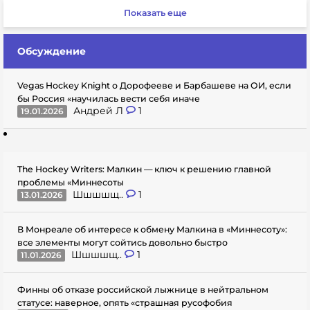
Показать еще
Обсуждение
Vegas Hockey Knight о Дорофееве и Барбашеве на ОИ, если
бы Россия «научилась вести себя иначе
Андрей Л
1
19.01.2026
The Hockey Writers: Малкин — ключ к решению главной
проблемы «Миннесоты
Шшшшщ..
1
13.01.2026
В Монреале об интересе к обмену Малкина в «Миннесоту»:
все элементы могут сойтись довольно быстро
Шшшшщ..
1
11.01.2026
Финны об отказе российской лыжнице в нейтральном
статусе: наверное, опять «страшная русофобия