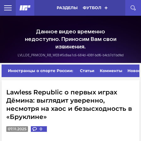
РАЗДЕЛЫ
ФУТБОЛ
Иностранцы о спорте России:
Статьи
Комменты
Новос
Lawless Republic о первых играх
Дёмина: выглядит уверенно,
несмотря на хаос и безысходность в
«Бруклине»
07.11.2025
0