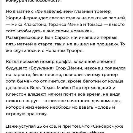
конкурентоспособности.
Но в
матче с «Филадельфией» главный тренер
Жорди Фернандес сделал ставку на опытных парней
— Ника Клэкстона,
Терэнса Мэнна
и Томаса — вместо
того, чтобы дать шанс своим новичкам.
Разыгрывающий Бен Сараф, начинавший первые
пять матчей в старте, так и не вышел на площадку. То
же случилось и с Ноланом Траоре.
Когда восьмой номер драфта, ключевой элемент
будущего «Бруклина» Егор Дёмин, наконец появился
на паркете, было неясно, позволит ли ему тренер
хотя бы чем-то отличиться, кроме беготни от кольца
до кольца. Ведь Томас, Майкл Портер-младший и
Клэкстон владеют мячом почти всё время, не видя
никого вокруг — отличное сочетание для команды,
которой жизненно необходимо давать молодым
игровую практику.
Даже уступая 25 очков, и при том, что «Сиксерс» уже
посадили всех лидеров на скамейку, «Нетс»