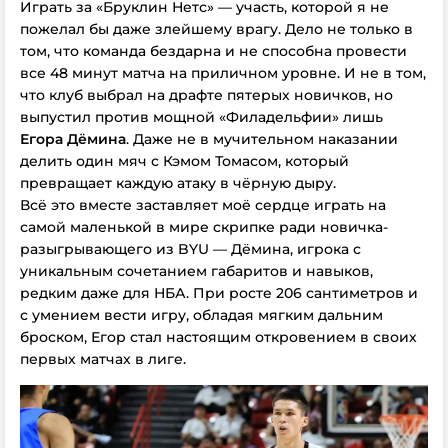
Играть за «Бруклин Нетс» — участь, которой я не
пожелал бы даже злейшему врагу. Дело не только в
том, что команда бездарна и не способна провести
все 48 минут матча на приличном уровне. И не в том,
что клуб выбрал на драфте пятерых новичков, но
выпустил против мощной «Филадельфии» лишь
Егора Дёмина
. Даже не в мучительном наказании
делить один мяч с Кэмом Томасом, который
превращает каждую атаку в чёрную дыру.
Всё это вместе заставляет моё сердце играть на
самой маленькой в мире скрипке ради новичка-
разыгрывающего из BYU — Дёмина, игрока с
уникальным сочетанием габаритов и навыков,
редким даже для НБА. При росте 206 сантиметров и
с умением вести игру, обладая мягким дальним
броском, Егор стал настоящим откровением в своих
первых матчах в лиге.