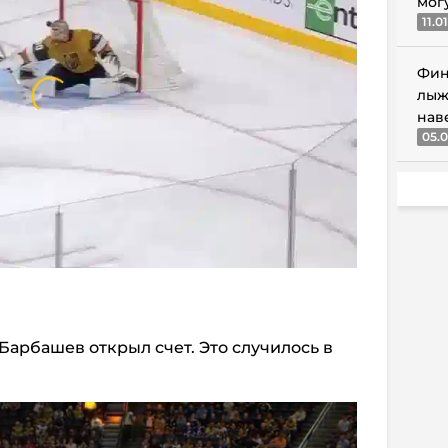
мог
11.0
Фин
лыж
нав
05.0
Барбашев открыл счет. Это случилось в