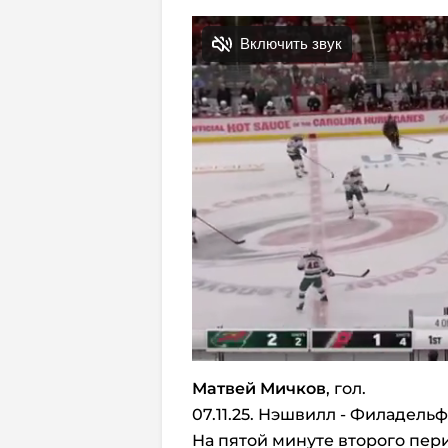
Матвей Мичков
, гол.
07.11.25. Нэшвилл - Филадельф
На пятой минуте второго пер