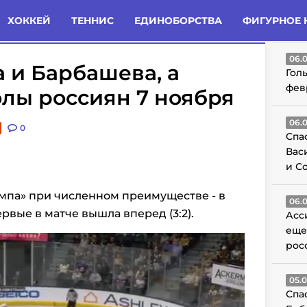
татьи
Комменты
Новости
ХОККЕЙ
ТЕННИС
ЕДИНОБОРСТВА
ФИГУРНОЕ 
ГО
06.
 и Барбашева, а
Гол
фев
олы россиян 7 ноября
06.
0
Спа
Вас
и С
мпа» при численном преимуществе - в
06.
ервые в матче вышла вперед (3:2).
Асс
еще
рос
05.
Спа