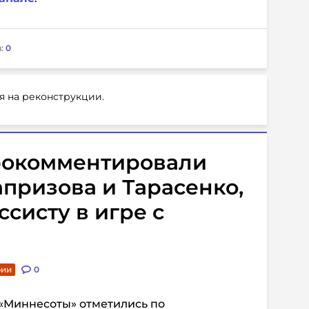
:
0
я на реконструкции.
рокомментировали
призова и Тарасенко,
систу в игре с
рии
0
«Миннесоты» отметились по