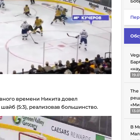
Боб
Пер
Обс
Veg
Бар
«на
19.0
The
реш
овного времени Никита довел
«Ми
шайб (5:3), реализовав большинство.
13.0
В М
Мал