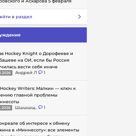
ровского и Аскарова 5 февраля
ейти в раздел
уждение
as Hockey Knight о Дорофееве и
башеве на ОИ, если бы Россия
училась вести себя иначе
Андрей Л
1
1.2026
 Hockey Writers: Малкин — ключ к
ению главной проблемы
ннесоты
Шшшшщ..
1
1.2026
онреале об интересе к обмену
кина в «Миннесоту»: все элементы