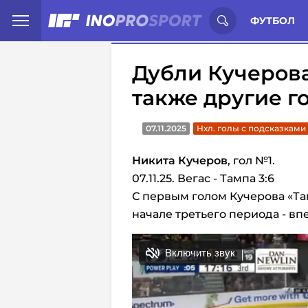
Иностранцы о спорте России:
С
ФУТБОЛ
Дубли Кучерова
также другие г
07.11.2025
Нхл. голы с подсказками
Никита Кучеров
, гол №1.
07.11.25. Вегас - Тампа 3:6
С первым голом Кучерова «Та
начале третьего периода - вп