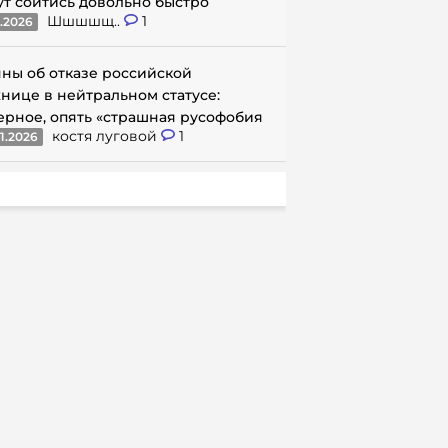
ут сойтись довольно быстро
Шшшшщ..
1
1.2026
ны об отказе российской
нице в нейтральном статусе:
ерное, опять «страшная русофобия
костя луговой
1
1.2026