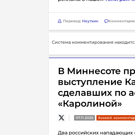
Перевод:
Неуткин
Комментарии
Система комментирования находитс
В Миннесоте п
выступление Ка
сделавших по ас
«Каролиной»
07.11.2025
Хоккей. коммента
Два российских нападающих 