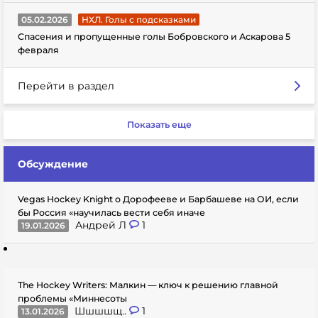
05.02.2026
НХЛ. Голы с подсказками
Спасения и пропущенные голы Бобровского и Аскарова 5
февраля
Перейти в раздел
Показать еще
Обсуждение
Vegas Hockey Knight о Дорофееве и Барбашеве на ОИ, если
бы Россия «научилась вести себя иначе
Андрей Л
1
19.01.2026
The Hockey Writers: Малкин — ключ к решению главной
проблемы «Миннесоты
Шшшшщ..
1
13.01.2026