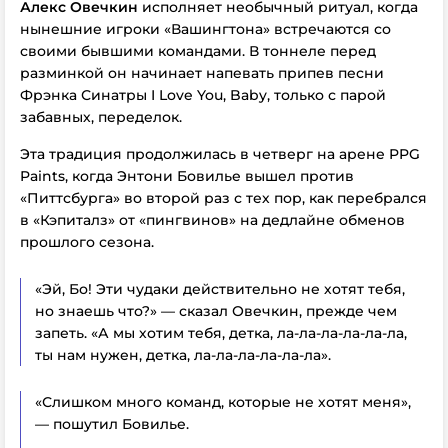
Алекс Овечкин
исполняет необычный ритуал, когда
нынешние игроки «Вашингтона» встречаются со
своими бывшими командами. В тоннеле перед
разминкой он начинает напевать припев песни
Фрэнка Синатры
I Love You, Baby
, только с парой
забавных, переделок.
Эта традиция продолжилась в четверг на арене PPG
Paints, когда Энтони Бовилье вышел против
«Питтсбурга» во второй раз с тех пор, как перебрался
в «Кэпиталз» от «пингвинов» на дедлайне обменов
прошлого сезона.
«Эй, Бо! Эти чудаки действительно не хотят тебя,
но знаешь что?» — сказал Овечкин, прежде чем
запеть. «А мы хотим тебя, детка, ла-ла-ла-ла-ла-ла,
ты нам нужен, детка, ла-ла-ла-ла-ла-ла».
«Слишком много команд, которые не хотят меня»,
— пошутил Бовилье.