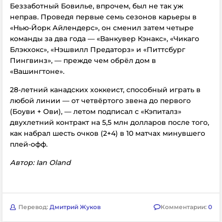
Беззаботный Бовилье, впрочем, был не так уж
неправ. Проведя первые семь сезонов карьеры в
«Нью-Йорк Айлендерс», он сменил затем четыре
команды за два года — «Ванкувер Кэнакс», «Чикаго
Блэкхокс», «Нэшвилл Предаторз» и «Питтсбург
Пингвинз», — прежде чем обрёл дом в
«Вашингтоне».
28-летний канадских хоккеист, способный играть в
любой линии — от четвёртого звена до первого
(Боуви + Ови), — летом подписал с «Кэпиталз»
двухлетний контракт на 5,5 млн долларов после того,
как набрал шесть очков (2+4) в 10 матчах минувшего
плей-офф.
Автор: Ian Oland
Перевод:
Дмитрий Жуков
Комментарии:
0