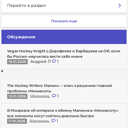
Перейти в раздел
Показать еще
Обсуждение
Vegas Hockey Knight о Дорофееве и Барбашеве на ОИ, если
бы Россия «научилась вести себя иначе
Андрей Л
1
19.01.2026
The Hockey Writers: Малкин — ключ к решению главной
проблемы «Миннесоты
Шшшшщ..
1
13.01.2026
В Монреале об интересе к обмену Малкина в «Миннесоту»:
все элементы могут сойтись довольно быстро
Шшшшщ..
1
11.01.2026