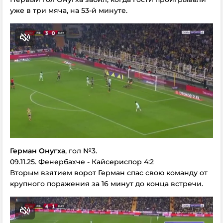
уже в три мяча, на 53-й минуте.
Герман Онугха
, гол №3.
09.11.25. Фенербахче - Кайсериспор 4:2
Вторым взятием ворот Герман спас свою команду от
крупного поражения за 16 минут до конца встречи.