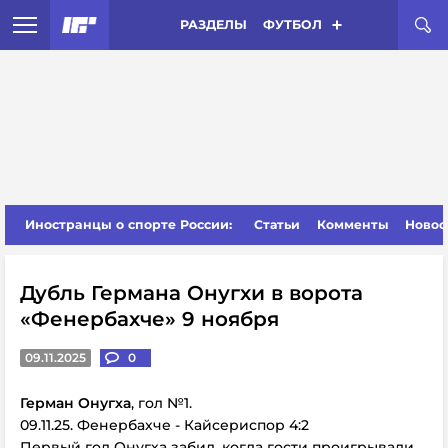
РАЗДЕЛЫ
ФУТБОЛ
Иностранцы о спорте России:
Статьи
Комменты
Новос
Дубль Германа Онугхи в ворота
«Фенербахче» 9 ноября
09.11.2025
0
Герман Онугха
, гол №1.
09.11.25. Фенербахче - Кайсериспор 4:2
Первый гол Онугха забил, когда гости проигрывали