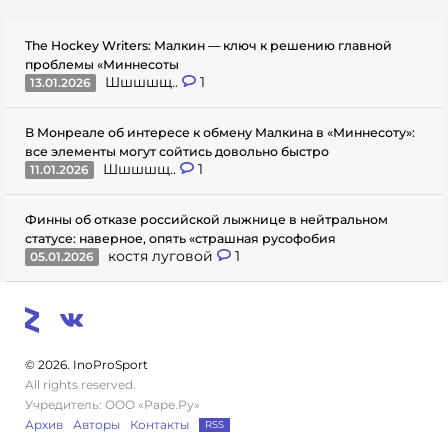
The Hockey Writers: Малкин — ключ к решению главной
проблемы «Миннесоты
Шшшшщ..
1
13.01.2026
В Монреале об интересе к обмену Малкина в «Миннесоту»:
все элементы могут сойтись довольно быстро
Шшшшщ..
1
11.01.2026
Финны об отказе российской лыжнице в нейтральном
статусе: наверное, опять «страшная русофобия
костя луговой
1
05.01.2026
© 2026. InoProSport
All rights reserved.
Учредитель: ООО «Раре.Ру»
Архив
Авторы
Контакты
RSS