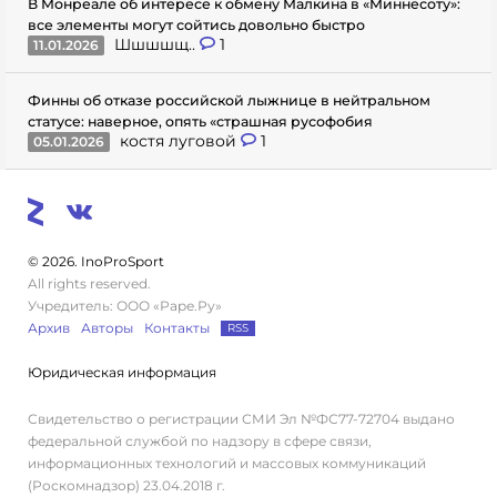
В Монреале об интересе к обмену Малкина в «Миннесоту»:
все элементы могут сойтись довольно быстро
Шшшшщ..
1
11.01.2026
Финны об отказе российской лыжнице в нейтральном
статусе: наверное, опять «страшная русофобия
костя луговой
1
05.01.2026
© 2026. InoProSport
All rights reserved.
Учредитель: ООО «Раре.Ру»
Архив
Авторы
Контакты
RSS
Юридическая информация
Свидетельство о регистрации СМИ Эл №ФС77-72704 выдано
федеральной службой по надзору в сфере связи,
информационных технологий и массовых коммуникаций
(Роскомнадзор) 23.04.2018 г.