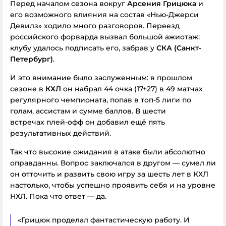
Перед началом сезона вокруг
Арсения Грицюка
и
его возможного влияния на состав «Нью-Джерси
Девилз» ходило много разговоров. Переезд
российского
форварда вызвал большой ажиотаж:
клубу удалось подписать его, забрав у
СКА (Санкт-
Петербург)
.
И это внимание было заслуженным: в прошлом
сезоне в
КХЛ
он набрал 44 очка (17+27) в 49 матчах
регулярного чемпионата, попав в топ-5 лиги по
голам, ассистам и сумме баллов. В шести
встречах плей-офф он добавил ещё пять
результативных действий.
Так что высокие ожидания в атаке были абсолютно
оправданны. Вопрос заключался в другом — сумел ли
он отточить и развить свою игру за шесть лет в КХЛ
настолько, чтобы успешно проявить себя и на уровне
НХЛ. Пока что ответ — да.
«Грицюк проделал фантастическую работу. И