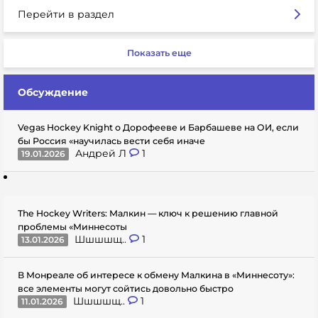
Перейти в раздел
Показать еще
Обсуждение
Vegas Hockey Knight о Дорофееве и Барбашеве на ОИ, если
бы Россия «научилась вести себя иначе
Андрей Л
1
19.01.2026
The Hockey Writers: Малкин — ключ к решению главной
проблемы «Миннесоты
Шшшшщ..
1
13.01.2026
В Монреале об интересе к обмену Малкина в «Миннесоту»:
все элементы могут сойтись довольно быстро
Шшшшщ..
1
11.01.2026