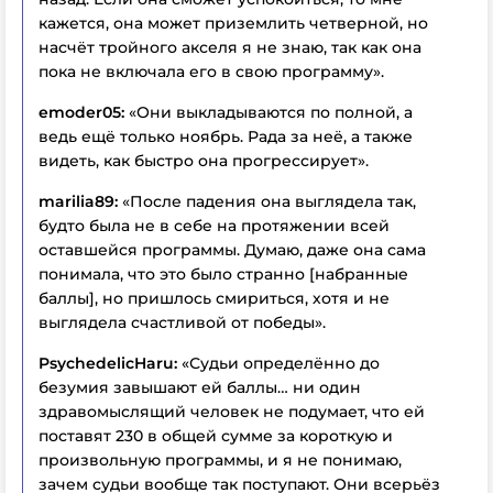
кажется, она может приземлить четверной, но
насчёт тройного акселя я не знаю, так как она
пока не включала его в свою программу».
emoder05:
«Они выкладываются по полной, а
ведь ещё только ноябрь. Рада за неё, а также
видеть, как быстро она прогрессирует».
marilia89:
«После падения она выглядела так,
будто была не в себе на протяжении всей
оставшейся программы. Думаю, даже она сама
понимала, что это было странно [набранные
баллы], но пришлось смириться, хотя и не
выглядела счастливой от победы».
PsychedelicHaru:
«Судьи определённо
до
безумия
завышают ей баллы… ни один
здравомыслящий человек не подумает, что ей
поставят 230 в общей сумме за короткую и
произвольную программы, и я не понимаю,
зачем судьи вообще так поступают. Они всерьёз