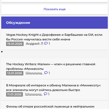
Показать еще
Обсуждение
Vegas Hockey Knight о Дорофееве и Барбашеве на ОИ, если
бы Россия «научилась вести себя иначе
Андрей Л
1
19.01.2026
The Hockey Writers: Малкин — ключ к решению главной
проблемы «Миннесоты
Шшшшщ..
1
13.01.2026
В Монреале об интересе к обмену Малкина в «Миннесоту»:
все элементы могут сойтись довольно быстро
Шшшшщ..
1
11.01.2026
Финны об отказе российской лыжнице в нейтральном