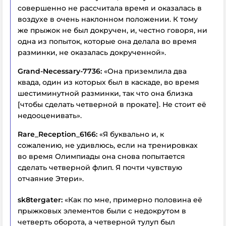
совершенно не рассчитала время и оказалась в
воздухе в очень наклонном положении. К тому
же прыжок не был докручен, и, честно говоря, ни
одна из попыток, которые она делала во время
разминки, не оказалась докрученной».
Grand-Necessary-7736:
«Она приземлила два
квада, один из которых был в каскаде, во время
шестиминутной разминки, так что она близка
[чтобы сделать четверной в прокате]. Не стоит её
недооценивать».
Rare_Reception_6166:
«Я буквально и, к
сожалению, не удивлюсь, если на тренировках
во время Олимпиады она снова попытается
сделать четверной флип. Я почти чувствую
отчаяние Этери».
sk8tergater:
«Как по мне, примерно половина её
прыжковых элементов были с недокрутом в
четверть оборота, а четверной тулуп был