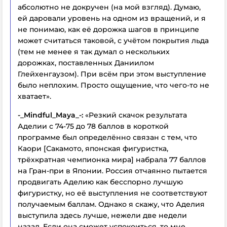
абсолютно не докручен (на мой взгляд). Думаю,
ей даровали уровень на одном из вращений, и я
не понимаю, как её дорожка шагов в принципе
может считаться таковой, с учётом покрытия льда
(тем не менее я так думал о нескольких
дорожках, поставленных Даниилом
Глейхенгаузом).
При всём при этом выступление
было неплохим. Просто ощущение, что чего-то не
хватает».
-_Mindful_Maya_-:
«Резкий скачок результата
Аделии с 74-75 до 78 баллов в короткой
программе был определённо связан с тем, что
Каори [Сакамото, японская фигуристка,
трёхкратная чемпионка мира] набрала 77 баллов
на Гран-при в Японии. Россия отчаянно пытается
продвигать Аделию как бесспорно лучшую
фигуристку, но её выступления не соответствуют
получаемым баллам. Однако я скажу, что Аделия
выступила здесь лучше, нежели две недели
назад. Если она сможет успокоиться, то мне