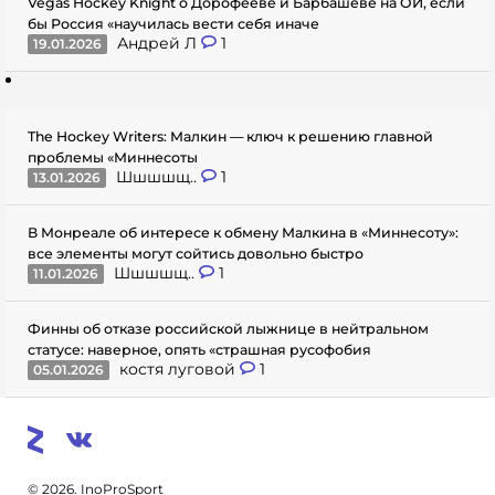
Vegas Hockey Knight о Дорофееве и Барбашеве на ОИ, если
бы Россия «научилась вести себя иначе
Андрей Л
1
19.01.2026
The Hockey Writers: Малкин — ключ к решению главной
проблемы «Миннесоты
Шшшшщ..
1
13.01.2026
В Монреале об интересе к обмену Малкина в «Миннесоту»:
все элементы могут сойтись довольно быстро
Шшшшщ..
1
11.01.2026
Финны об отказе российской лыжнице в нейтральном
статусе: наверное, опять «страшная русофобия
костя луговой
1
05.01.2026
© 2026. InoProSport