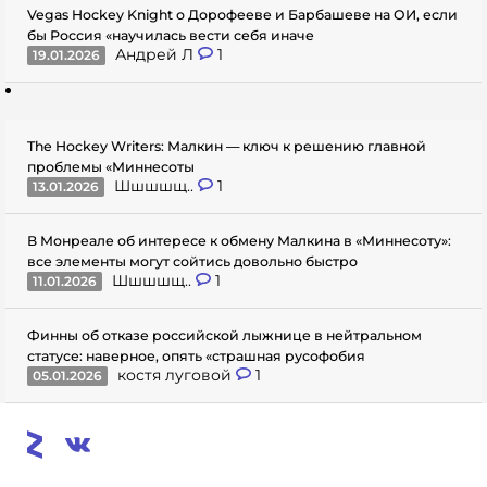
Vegas Hockey Knight о Дорофееве и Барбашеве на ОИ, если
бы Россия «научилась вести себя иначе
Андрей Л
1
19.01.2026
The Hockey Writers: Малкин — ключ к решению главной
проблемы «Миннесоты
Шшшшщ..
1
13.01.2026
В Монреале об интересе к обмену Малкина в «Миннесоту»:
все элементы могут сойтись довольно быстро
Шшшшщ..
1
11.01.2026
Финны об отказе российской лыжнице в нейтральном
статусе: наверное, опять «страшная русофобия
костя луговой
1
05.01.2026