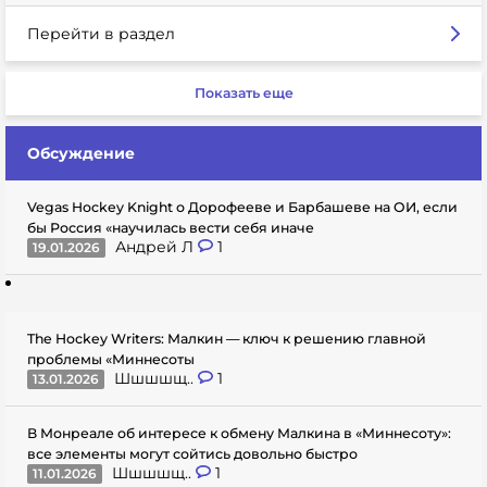
Перейти в раздел
Показать еще
Обсуждение
Vegas Hockey Knight о Дорофееве и Барбашеве на ОИ, если
бы Россия «научилась вести себя иначе
Андрей Л
1
19.01.2026
The Hockey Writers: Малкин — ключ к решению главной
проблемы «Миннесоты
Шшшшщ..
1
13.01.2026
В Монреале об интересе к обмену Малкина в «Миннесоту»:
все элементы могут сойтись довольно быстро
Шшшшщ..
1
11.01.2026