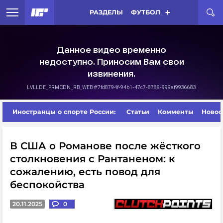
РАЗДЕЛЫ
ФУТБОЛ
Иностранцы о спорте России:
Статьи
Комменты
Новос
В США о Романове после жёсткого
столкновения с Рантаненом: к
сожалению, есть повод для
беспокойства
20.11.2025
0