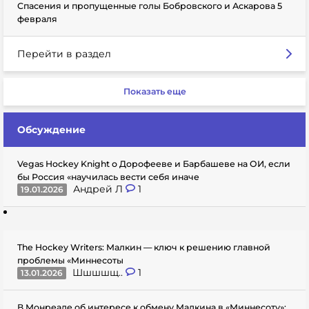
Спасения и пропущенные голы Бобровского и Аскарова 5
февраля
Перейти в раздел
Показать еще
Обсуждение
Vegas Hockey Knight о Дорофееве и Барбашеве на ОИ, если
бы Россия «научилась вести себя иначе
Андрей Л
1
19.01.2026
The Hockey Writers: Малкин — ключ к решению главной
проблемы «Миннесоты
Шшшшщ..
1
13.01.2026
В Монреале об интересе к обмену Малкина в «Миннесоту»: