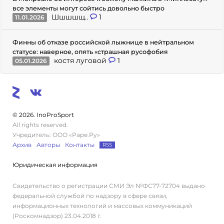
все элементы могут сойтись довольно быстро
Шшшшщ..
1
11.01.2026
Финны об отказе российской лыжнице в нейтральном
статусе: наверное, опять «страшная русофобия
костя луговой
1
05.01.2026
© 2026. InoProSport
All rights reserved.
Учредитель: ООО «Раре.Ру»
Архив
Авторы
Контакты
RSS
Юридическая информация
Свидетельство о регистрации СМИ Эл №ФС77-72704 выдано
федеральной службой по надзору в сфере связи,
информационных технологий и массовых коммуникаций
(Роскомнадзор) 23.04.2018 г.