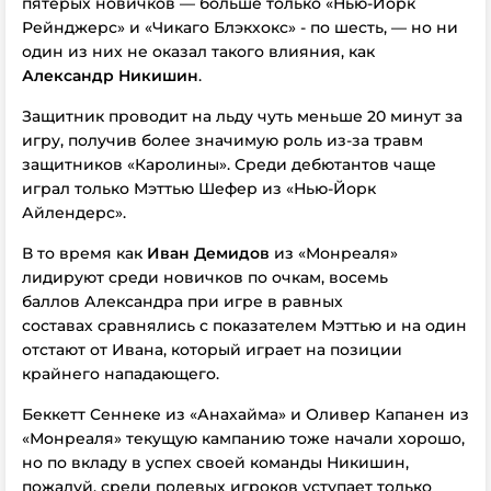
пятерых новичков — больше только «Нью-Йорк
Рейнджерс» и «Чикаго Блэкхокс» - по шесть, — но ни
один из них не оказал такого влияния, как
Александр Никишин
.
Защитник проводит на льду чуть меньше 20 минут за
игру,
получив более значимую роль из-за травм
защитников «Каролины».
Среди дебютантов чаще
играл только Мэттью Шефер из «Нью-Йорк
Айлендерс».
В то время как
Иван Демидов
из «Монреаля»
лидируют среди новичков по очкам, восемь
баллов
Александра
при игре в равных
составах
сравнялись с показателем Мэттью и на один
отстают от Ивана, который играет на позиции
крайнего нападающего.
Беккетт Сеннеке из «Анахайма» и Оливер Капанен из
«Монреаля»
текущую кампанию
тоже
начали
хорошо,
но по вкладу в успех своей команды Никишин,
пожалуй,
среди полевых игроков
уступает только