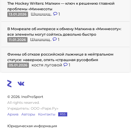
The Hockey Writers: Малкин — ключ к решению главной
проблемы «Миннесоты
Шшшшщ..
1
13.01.2026
В Монреале об интересе к обмену Малкина в «Миннесоту»:
все элементы могут сойтись довольно быстро
Шшшшщ..
1
11.01.2026
Финны об отказе российской лыжнице в нейтральном
статусе: наверное, опять «страшная русофобия
костя луговой
1
05.01.2026
© 2026. InoProSport
All rights reserved.
Учредитель: ООО «Раре.Ру»
Архив
Авторы
Контакты
RSS
Юридическая информация