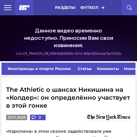
РАЗДЕЛЫ
ФУТБОЛ
Иностранцы о спорте России:
Статьи
Комменты
Новос
The Athletic о шансах Никишина на
«Колдер»: он определённо участвует
в этой гонке
23.11.2025
0
«Каролина»
в этом сезоне
задействовала уже