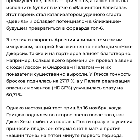
преимуществе, шесть — при 5 на 5, а также попытка
исполнить буллит в матче с «Вашингтон Кэпиталз».
Этот парень стал катализатором удачного старта
«Девилз» и обладает потенциалом
в ближайшем
будущем
превратиться в форварда топ-6.
Энергия и скорость Арсения явились тем самым
импульсом, который был жизненно необходим «Нью-
Джерси». Также и на партнеров влияет благотворно.
Например, больше всего времени он провёл в звене
с Коди Глэссом и Ондржеем Палатом — и их
показатели существенно выросли. У Глэсса точность
бросков
поднялась
на 27,17 %, а у Палата реализация
опасных моментов (HDGF%) улучшилась сразу на
60,71 %.
Однако настоящий тест пришёл 16 ноября, когда
Грицюк поднялся во второе звено после того, как
Джек Хьюз выбыл из состава. Почти сразу его усилия
принесли плоды: он открыл счёт в матче против
«Вашингтона» на пятой минуте первого периода,