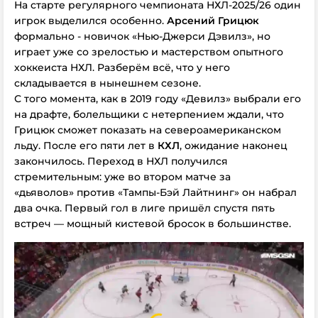
На старте регулярного чемпионата НХЛ-2025/26 о
дин
игрок выделился особенно.
Арсений Грицюк
формально - новичок «Нью-Джерси Дэвилз», но
играет уже со зрелостью и мастерством опытного
хоккеиста НХЛ. Разберём всё, что у него
складывается в нынешнем сезоне.
С того момента, как
в 2019 году
«Девилз» выбрали его
на драфте, болельщики с нетерпением ждали, что
Грицюк сможет показать на североамериканском
льду. После его пяти лет в
КХЛ
, ожидание наконец
закончилось. Переход в НХЛ получился
стремительным: уже во втором матче за
«дьяволов»
против «Тампы-Бэй Лайтнинг»
он набрал
два очка. Первый гол в лиге пришёл спустя пять
встреч — мощный кистевой бросок в большинстве.