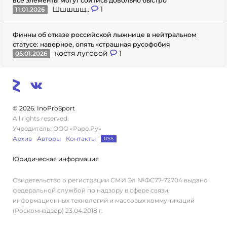
все элементы могут сойтись довольно быстро
Шшшшщ..
1
11.01.2026
Финны об отказе российской лыжнице в нейтральном
статусе: наверное, опять «страшная русофобия
костя луговой
1
05.01.2026
© 2026. InoProSport
All rights reserved.
Учредитель: ООО «Раре.Ру»
Архив
Авторы
Контакты
RSS
Юридическая информация
Свидетельство о регистрации СМИ Эл №ФС77-72704 выдано
федеральной службой по надзору в сфере связи,
информационных технологий и массовых коммуникаций
(Роскомнадзор) 23.04.2018 г.