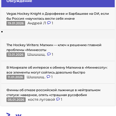
Обсуждение
Vegas Hockey Knight о Дорофееве и Барбашеве на ОИ, если
бы Россия «научилась вести себя иначе
Андрей Л
1
19.01.2026
The Hockey Writers: Малкин — ключ к решению главной
проблемы «Миннесоты
Шшшшщ..
1
13.01.2026
В Монреале об интересе к обмену Малкина в «Миннесоту»:
все элементы могут сойтись довольно быстро
Шшшшщ..
1
11.01.2026
Финны об отказе российской лыжнице в нейтральном
статусе: наверное, опять «страшная русофобия
костя луговой
1
05.01.2026