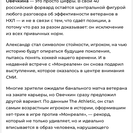
Овечкина
— это просто цифры. В свои 40
российский
форвард остаётся центральной фигурой
любого разговора об эффективности ветеранов в
НХЛ — и не в связи с тем, что сдаёт позиции, а
потому что раз за разом доказывает: он исключение
из всех привычных норм.
Александр стал символом стойкости, игроком, на чью
историю будут опираться будущие поколения,
пытаясь понять хоккей нашего времени. И в
недавней встрече с «Монреалем» он снова подарил
выступление, которое оказалось в центре внимания
СМИ.
Многие зрители ожидали банального матча ветерана
на закате карьеры, но Овечкин сразу предложил
другой вариант. По данным The Athletic, он стал
самым возрастным игроком в истории, оформившим
хет-трик в игре против «Монреаля», — рекорд,
который не только удивляет, но и идеально
вписывается в образ человека, нарушающего