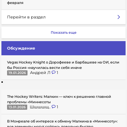
февраля
Перейти в раздел
Показать еще
Обсуждение
Vegas Hockey Knight о Дорофееве и Барбашеве на ОИ, если
бы Россия «научилась вести себя иначе
Андрей Л
1
19.01.2026
The Hockey Writers: Малкин — ключ к решению главной
проблемы «Миннесоты
Шшшшщ..
1
13.01.2026
В Монреале об интересе к обмену Малкина в «Миннесоту»:
все элементы могут сойтись довольно быстро